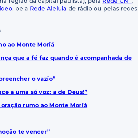
na região da capital paulista), pela
Rede CNT
,
ídeo
, pela
Rede Aleluia
de rádio ou pelas redes
:
umo ao Monte Moriá
ença que a fé faz quando é acompanhada de
preencher o vazio”
ce a uma só voz: a de Deus!”
a oração rumo ao Monte Moriá
moção te vencer”