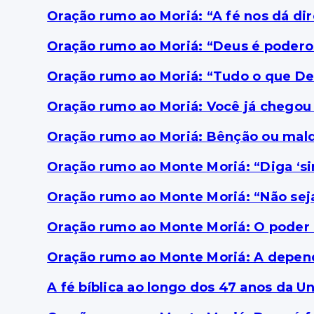
Oração rumo ao Moriá: “A fé nos dá di
Oração rumo ao Moriá: “Deus é podero
Oração rumo ao Moriá: “Tudo o que Deu
Oração rumo ao Moriá: Você já chegou 
Oração rumo ao Moriá: Bênção ou maldi
Oração rumo ao Monte Moriá: “Diga ‘si
Oração rumo ao Monte Moriá: “Não sej
Oração rumo ao Monte Moriá: O poder 
Oração rumo ao Monte Moriá: A depend
A fé bíblica ao longo dos 47 anos da Un