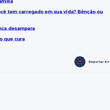
amília
ocê tem carregado em sua vida? Bênção ou
unca desampara
o que cura
Reportar er