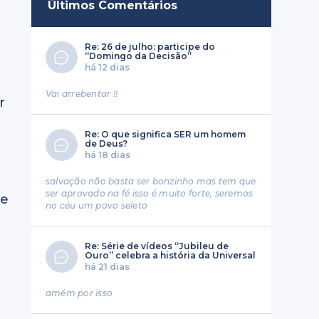
Últimos Comentários
Re: 26 de julho: participe do
“Domingo da Decisão”
há 12 dias
Vai arrebentar !!
r
Re: O que significa SER um homem
de Deus?
há 18 dias
salvação não basta ser bonzinho mas tem que
ser aprovado na fé isso é muito forte, seremos
ue
no céu um povo seleto
Re: Série de vídeos “Jubileu de
Ouro” celebra a história da Universal
há 21 dias
amém por isso