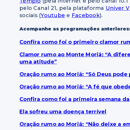
Templo
(pela internet e pelo canal 10.1 
pelo Canal 21, pela plataforma
Univer V
sociais (
Youtube
e
Facebook
).
Acompanhe as programações anteriores
Confira como foi o primeiro clamor r
Clamor rumo ao Monte Moriá: “A difer
uma atitude”
Oração rumo ao Moriá: “Só Deus pode 
Oração rumo ao Moriá: “A fé que obede
Confira como foi a primeira semana d
Ela sofreu uma doença terrível
Oração rumo ao Moriá: “Não deixe a e