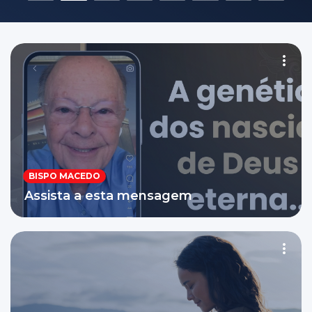
1
2
3
4
5
6
7
8
BISPO MACEDO
Assista a esta mensagem