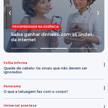
❮
❯
PROSPERIDADE NA ESSÊNCIA
VIDA A DOIS
LIÇÕES DE FÉ
Saiba ganhar dinheiro com as ondas
Ela acha que nunca vai encontrar
O vazio por trás das festas
da internet
alguém para amar
1
2
3
Folha Informa
Queda de cabelo: Os sinais que não devem ser
ignorados
Panorama
O que a tatuagem faz com o corpo?
Universal acontece