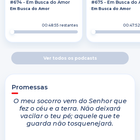
#674 - Em Busca do Amor
#675 - Em Busca do
Em Busca do Amor
Em Busca do Amor
00:48:55 restantes
00:47:52
Ver todos os podcasts
Promessas
O meu socorro vem do Senhor que
fez o céu e a terra. Não deixará
vacilar o teu pé; aquele que te
guarda não tosquenejará.