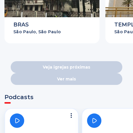
BRAS
TEMP
São Paulo, São Paulo
São Pau
Veja igrejas próximas
Ver mais
Podcasts