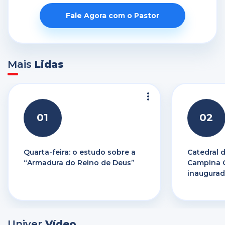
Fale Agora com o Pastor
Mais
Lidas
01
02
Quarta-feira: o estudo sobre a
Catedral 
“Armadura do Reino de Deus”
Campina G
inaugurad
Univer
Vídeo