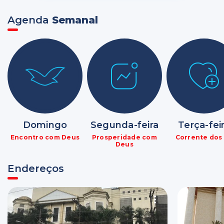
Agenda
Semanal
Domingo
Segunda-feira
Terça-fei
Encontro com Deus
Prosperidade com
Corrente dos
Deus
Endereços