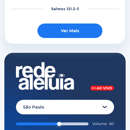
Salmos 121.2-3
Ver Mais
São Paulo
❯
Volume:
60