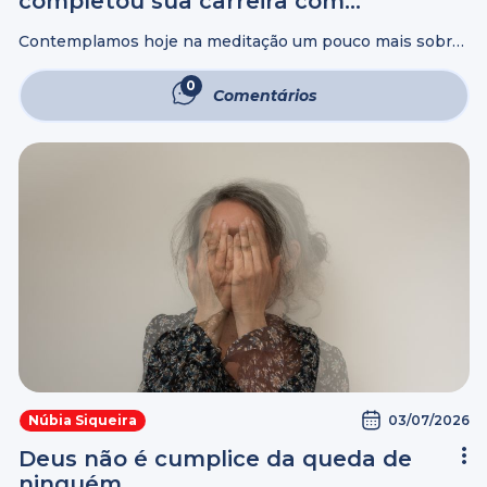
completou sua carreira com
lealdade
Contemplamos hoje na meditação um pouco mais sobre
a morte de João Batista, e vemos que a vida não vale pela
sua duração. Ela é definida pela fidelidade em cumprir ...
0
Comentários
03/07/2026
Núbia Siqueira
Deus não é cumplice da queda de
ninguém