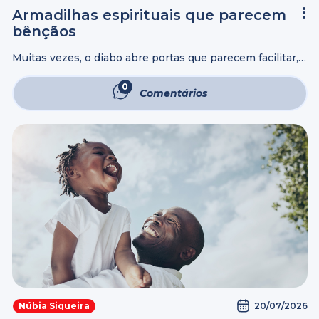
Armadilhas espirituais que parecem
bênçãos
Muitas vezes, o diabo abre portas que parecem facilitar,
mas cujo propósito real é dificultar, confundir e desviar.
Algumas armadilhas espirituais vêm disfarçadas de
0
Comentários
oportunidades que parecem boas, fáceis ou ...
20/07/2026
Núbia Siqueira