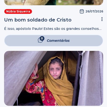
26/07/2026
Núbia Siqueira
Um bom soldado de Cristo
É isso, apóstolo Paulo! Estes são os grandes conselhos
do experiente pastor ao seu jovem filho na fé. O
ministério é difícil, o caminho é longo, as perseguições
0
Comentários
são cruéis, ...