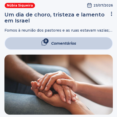
23/07/2026
Núbia Siqueira
Um dia de choro, tristeza e lamento
em Israel
Fomos à reunião dos pastores e as ruas estavam vazias; a
maioria dos que mantiveram suas atividades eram
estrangeiros. Enquanto o país viveu o dia mais silencioso
0
Comentários
do ano, em ...