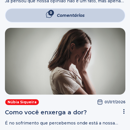
Já pensou que nossa opinião não é um fato, mas apenas
a nossa opinião? A nossa opinião não é a verdade. Então,
falemos somente sobre o que realmente vimos. Sem ...
0
Comentários
01/07/2026
Núbia Siqueira
Como você enxerga a dor?
É no sofrimento que percebemos onde está a nossa
alma. Os momentos de dor são, muitas vezes, os