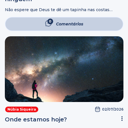
Não espere que Deus te dê um tapinha nas costas
enquanto você está caminhando rumo ao abismo. Ele
não passa pano para escolhas que nos destroem. Deus
0
Comentários
não é cumplice ...
02/07/2026
Núbia Siqueira
Onde estamos hoje?