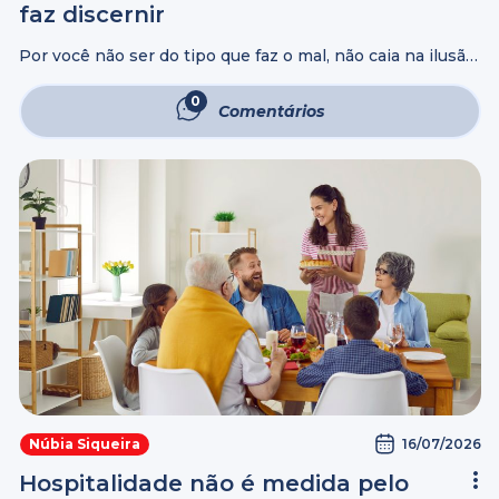
faz discernir
Por você não ser do tipo que faz o mal, não caia na ilusão
de que todo mundo age da mesma forma. Tem gente que
acorda em paz, e tem ...
0
Comentários
16/07/2026
Núbia Siqueira
Hospitalidade não é medida pelo