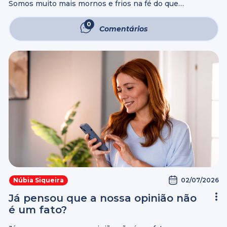
Somos muito mais mornos e frios na fé do que
fervorosos e dispostos a crer e servir ao nosso Senhor
com intensidade. Há um esforço interior para vencer o
0
Comentários
esfriamento ...
02/07/2026
Núbia Siqueira
Já pensou que a nossa opinião não
é um fato?