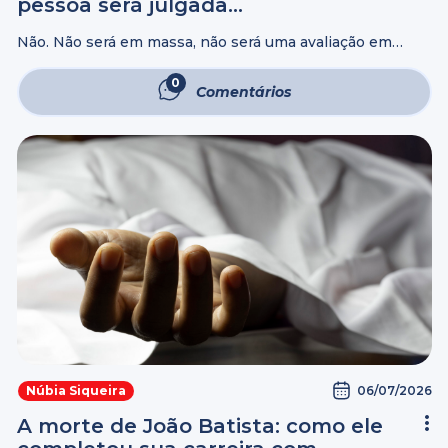
pessoa será julgada
individualmente
Não. Não será em massa, não será uma avaliação em
grupo, não será por estatísticas nem por informações de
terceiros. Deus promete um encontro individual com
0
Comentários
cada pessoa, para julgar ...
06/07/2026
Núbia Siqueira
A morte de João Batista: como ele