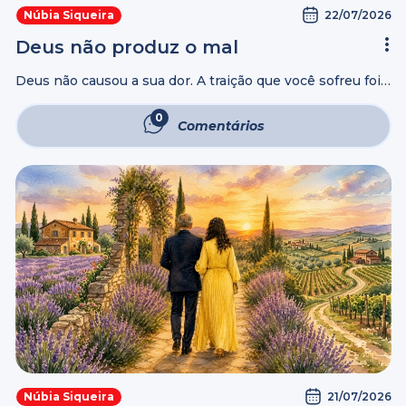
22/07/2026
Núbia Siqueira
Deus não produz o mal
Deus não causou a sua dor. A traição que você sofreu foi
uma escolha do outro, não dEle. Por amar a liberdade
humana, Deus não impede quem escolhe ferir. Mas ...
0
Comentários
21/07/2026
Núbia Siqueira