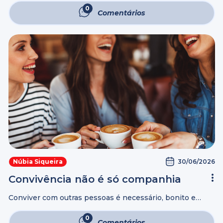
melhores momentos de descobertas sobre nós mesmos.
0
Comentários
E na perda que ouvimos ...
30/06/2026
Núbia Siqueira
Convivência não é só companhia
Conviver com outras pessoas é necessário, bonito e
inevitável. Mas não deixa de ser perigoso. Sim, estar
perto de alguém envolve riscos. Conviver demais com
0
Comentários