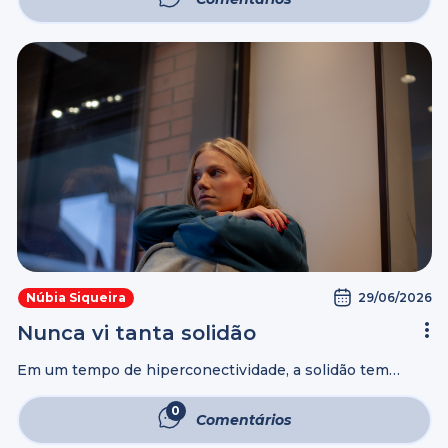
quem é negativo puxa-nos para ...
29/06/2026
Núbia Siqueira
Nunca vi tanta solidão
Em um tempo de hiperconectividade, a solidão tem
matado em silêncio. Que contrassenso: na era das
maiores conexões, há quem converse com as paredes
0
Comentários
por não ter um único relacionamento ...