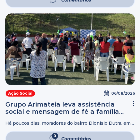
06/08/2026
Ação Social
Grupo Arimateia leva assistência
social e mensagem de fé a famílias
de Barra Bonita (SP)
Há poucos dias, moradores do bairro Dionísio Dutra, em
Barra Bonita, no interior do estado de São Paulo, às
margens do Rio Tietê, receberam uma ação solidária
0
Comentários