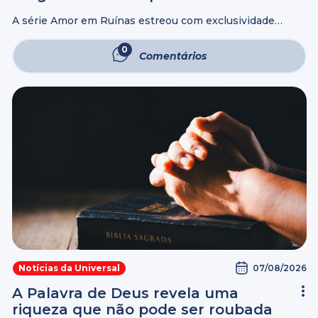
perguntas sobre “Amor em Ruínas”
A série Amor em Ruínas estreou com exclusividade
no UNIVER Vídeo, no dia 24 de julho, e já conquistou um
público imenso com os primeiros dos 35 episódios que
0
Comentários
foram disponibilizados aos assinantes ...
07/08/2026
Notícias da Universal
A Palavra de Deus revela uma
riqueza que não pode ser roubada