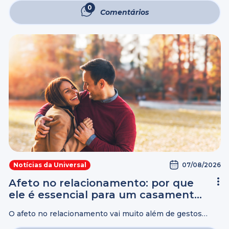
Deus, e receba o sal consagrado em um propósito
0
Comentários
especial de fé Fim do Desgosto ...
07/08/2026
Notícias da Universal
Afeto no relacionamento: por que
ele é essencial para um casamento
feliz
O afeto no relacionamento vai muito além de gestos
românticos. Demonstrações de carinho, atenção e