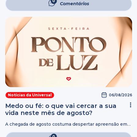
Bispos e Pastores que o acompanhavam trouxe ao
0
Comentários
Jardim Bíblico do ...
06/08/2026
Notícias da Universal
Medo ou fé: o que vai cercar a sua
vida neste mês de agosto?
A chegada de agosto costuma despertar apreensão em
muitas pessoas. Embora muitas crenças populares
cerquem o mês, a fé baseada nas Escrituras Sagradas
0