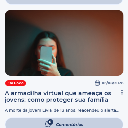
dólares por ano em procedimentos e hábitos ...
06/08/2026
Em Foco
A armadilha virtual que ameaça os
jovens: como proteger sua família
A morte da jovem Lívia, de 13 anos, reacendeu o alerta
sobre os riscos que determinados conteúdos e desafios
virtuais representam para crianças e adolescentes.
0
Comentários
Segundo informações divulgadas, a adolescente ...