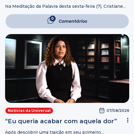
sacrifício
Na Meditação da Palavra desta sexta-feira (7), Cristiane
Cardoso refletiu sobre os capítulos 11 e 12 de Neemias.
Ao abordar a reorganização de Jerusalém após a
0
Comentários
reconstrução dos muros, ela ...
07/08/2026
Notícias da Universal
“Eu queria acabar com aquela dor”
Após descobrir uma traição em seu primeiro