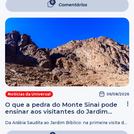
mostram que, em 2025, foram concedidos 546.254
0
Comentários
benefícios por incapacidade temporária relacionados a
transtornos ...
06/08/2026
Notícias da Universal
O que a pedra do Monte Sinai pode
ensinar aos visitantes do Jardim
Bíblico?
Da Arábia Saudita ao Jardim Bíblico: na primeira visita do
Bispo Edir Macedo ao Monte Sinai, uma equipe de