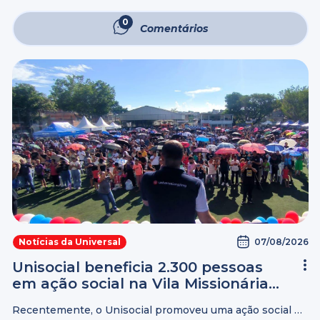
programação especial com reuniões voltadas ao
fortalecimento da fé, ao aprendizado da Palavra de Deus
0
Comentários
e à comunhão entre as famílias. Além ...
07/08/2026
Notícias da Universal
Unisocial beneficia 2.300 pessoas
em ação social na Vila Missionária
(SP)
Recentemente, o Unisocial promoveu uma ação social na