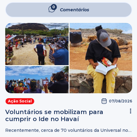
meio do projeto Social Saúde, promoveu uma ação
gratuita para os moradores do bairro Manoa, em Manaus
0
Comentários
(AM). ...
07/08/2026
Ação Social
Voluntários se mobilizam para
cumprir o Ide no Havaí
Recentemente, cerca de 70 voluntários da Universal no
Havaí se reuniram para levar a Palavra de Deus aos