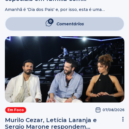
conteúdos que edificam
Amanhã é 'Dia dos Pais' e, por isso, esta é uma
oportunidade para aproveitar momentos especiais ao
lado da família. Pensando nisso, o movimento UNIVER
0
Comentários
Day desta semana apresenta lançamentos ...
07/08/2026
Em Foco
Murilo Cezar, Letícia Laranja e
Sergio Marone respondem