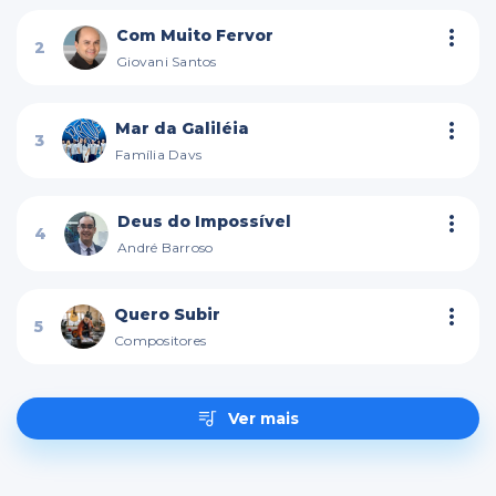
Com Muito Fervor
2
Giovani Santos
Mar da Galiléia
3
Família Davs
Deus do Impossível
4
André Barroso
Quero Subir
5
Compositores
Ver mais