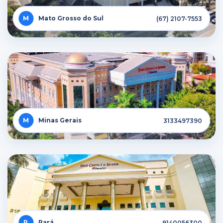
Mato Grosso do Sul
(67) 2107-7553
Minas Gerais
3133497390
Pará
9140056300