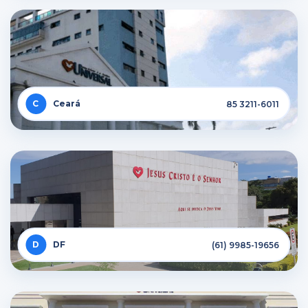
Ceará
85 3211-6011
DF
(61) 9985-19656