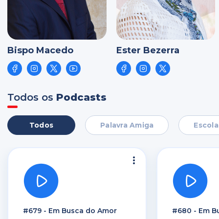
Bispo Macedo
Ester Bezerra
Todos os
Podcasts
Todos
Palavra Amiga
Escol
#679 - Em Busca do Amor
#680 - Em B