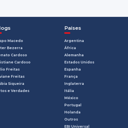
logs
Países
ispo Macedo
Argentina
ter Bezerra
África
enato Cardoso
Alemanha
istiane Cardoso
Estados Unidos
lio Freitas
Espanha
viane Freitas
França
bia Siqueira
Inglaterra
tos e Verdades
Itália
México
Portugal
Holanda
Outros
EBI Universal