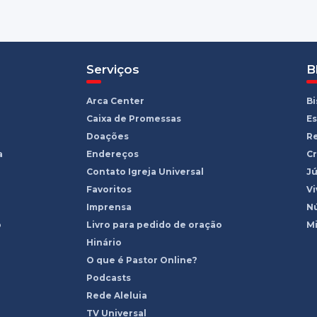
Serviços
B
Arca Center
B
Caixa de Promessas
Es
Doações
R
a
Endereços
Cr
Contato Igreja Universal
Jú
Favoritos
Vi
Imprensa
Nú
o
Livro para pedido de oração
Mi
Hinário
O que é Pastor Online?
Podcasts
Rede Aleluia
TV Universal