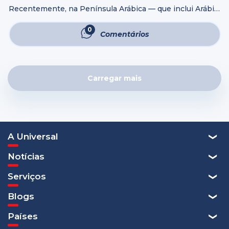
Recentemente, na Península Arábica — que inclui Arábia
Saudita, Emirados Árabes Unidos, Omã, Bahrein, Kuwait,
Qatar e Iêmen — a mãe proibiu uma adolescente de 16
0
Comentários
anos de estudar o ...
Carregar mais
A Universal
Notícias
Serviços
Blogs
Países