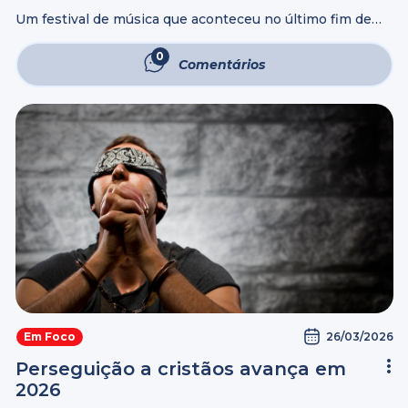
em festival de música
Um festival de música que aconteceu no último fim de
semana contou com uma atração internacional que
chama a atenção por seu estilo incomum. Na última
0
Comentários
sexta-feira (20), o evento ...
26/03/2026
Em Foco
Perseguição a cristãos avança em
2026