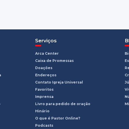
Serviços
B
Arca Center
B
Caixa de Promessas
Es
Doações
R
a
Endereços
Cr
Contato Igreja Universal
Jú
Favoritos
Vi
Imprensa
Nú
o
Livro para pedido de oração
Mi
Hinário
O que é Pastor Online?
Podcasts