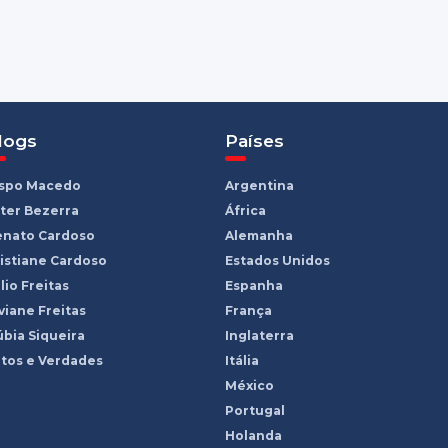
logs
Países
ispo Macedo
Argentina
ter Bezerra
África
enato Cardoso
Alemanha
istiane Cardoso
Estados Unidos
lio Freitas
Espanha
viane Freitas
França
bia Siqueira
Inglaterra
tos e Verdades
Itália
México
Portugal
Holanda