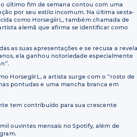
 no último fim de semana contou com uma
nção por seu estilo incomum.
Na última sexta-
nhecida como HorsegiirL, também chamada de
 artista alemã que afirma se identificar como
as as suas apresentações e se recusa a revel
s anos, ela ganhou notoriedade especialmente
an”.
mo HorsegiirL, a artista surge com o “rosto de
relhas pontudas e uma mancha branca em
te tem contribuído para sua crescente
il ouvintes mensais no Spotify, além de
agram.