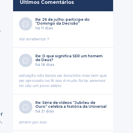
Últimos Comentários
Re: 26 de julho: participe do
“Domingo da Decisão”
há 11 dias
o
Vai arrebentar !!
Re: O que significa SER um homem
de Deus?
há 18 dias
salvação não basta ser bonzinho mas tem que
ser aprovado na fé isso é muito forte, seremos
no céu um povo seleto
Re: Série de vídeos “Jubileu de
Ouro” celebra a história da Universal
há 21 dias
or
.
amém por isso