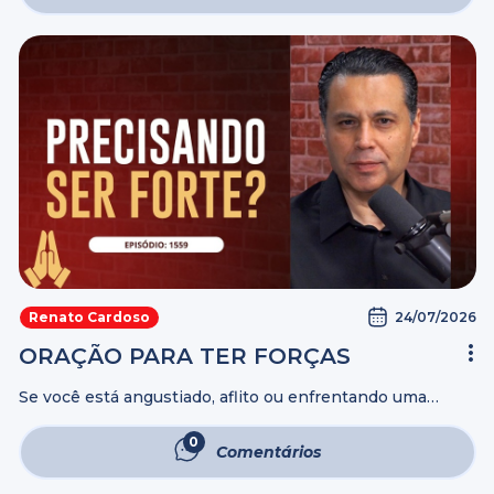
24/07/2026
Renato Cardoso
ORAÇÃO PARA TER FORÇAS
Se você está angustiado, aflito ou enfrentando uma
situação que parece impossível, esta oração é para você.
Una-se a nós com fé e entregue suas lutas nas mãos de
0
Comentários
Deus. ...