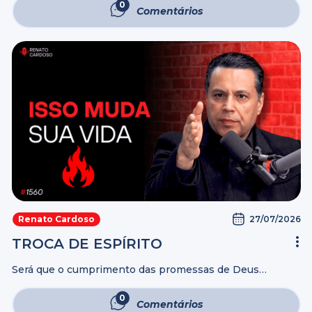
fazer? Às vezes, a mente fica cheia de perguntas: “Será
0
Comentários
que esse ...
27/07/2026
Renato Cardoso
TROCA DE ESPÍRITO
Será que o cumprimento das promessas de Deus
depende somente dEle? Se Deus já prometeu, por que
algumas promessas parecem nunca se cumprir? Neste
0
Comentários
vídeo, você vai descobrir qual é ...