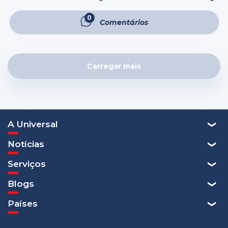
Lima dos Reis, de 30 anos, teve a juventude marcada por
vícios, ansiedade e traumas emocionais. Crescer com os
0
Comentários
pais separados ...
Carregar mais
A Universal
Notícias
Serviços
Blogs
Países