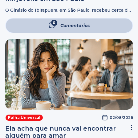
O Ginásio do Ibirapuera, em São Paulo, recebeu cerca de
15 mil jovens no dia 18 de julho, sábado, para o Mega
Dance 2026, um dos maiores eventos promovidos pela ...
0
Comentários
02/08/2026
Folha Universal
Ela acha que nunca vai encontrar
alguém para amar