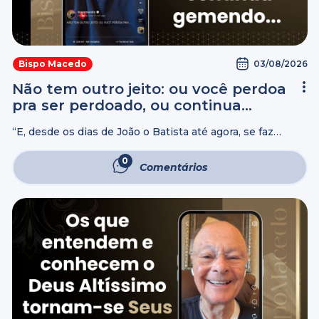
03/08/2026
Bispo Macedo
Não tem outro jeito: ou você perdoa
pra ser perdoado, ou continua
gemendo…
“E, desde os dias de João o Batista até agora, se faz
violência ao Reino dos Céus, e pela força se apoderam
dEle.” Mateus 11:12 “Porque, se perdoardes aos homens ...
0
Comentários