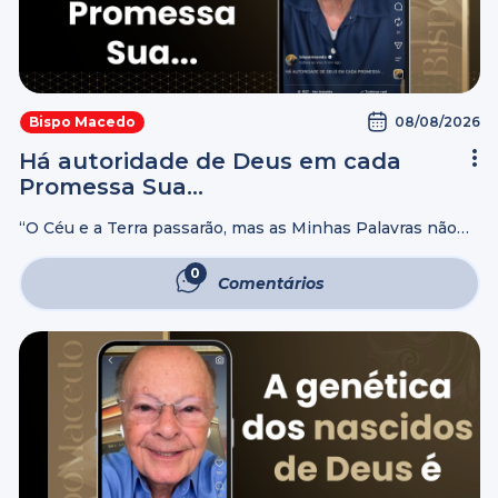
Livros
08/08/2026
Bispo Macedo
Há autoridade de Deus em cada
Promessa Sua…
“O Céu e a Terra passarão, mas as Minhas Palavras não
hão de passar.” Mateus 24:35 “Quem Não Me ama Não
Guarda as Minhas Palavras; ora, a Palavra que ouvistes ...
0
Comentários