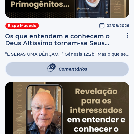
02/08/2026
Bispo Macedo
Os que entendem e conhecem o
Deus Altíssimo tornam-se Seus
Primogênitos…
“E SERÁS UMA BÊNÇÃO…” Gênesis 12:2b “Mas o que se
gloriar, glorie-se nisto: em ME ENTENDER E ME
CONHECER QUE EU SOU O SENHOR, que faço
0
Comentários
Beneficência, Juízo e Justiça ...