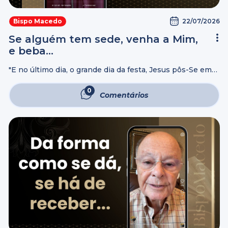
22/07/2026
Bispo Macedo
Se alguém tem sede, venha a Mim,
e beba…
"E no último dia, o grande dia da festa, Jesus pôs-Se em
pé, e clamou, dizendo: Se alguém tem sede, venha a Mim,
e beba. Quem crê em Mim, como ...
0
Comentários