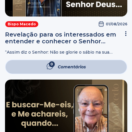
01/08/2026
Bispo Macedo
Revelação para os interessados em
entender e conhecer o Senhor
Deus…
“Assim diz o Senhor: Não se glorie o sábio na sua
sabedoria, nem se glorie o forte na sua força; não se
glorie o rico nas suas riquezas, Mas o ...
0
Comentários