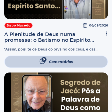
06/08/2026
Bispo Macedo
A Plenitude de Deus numa
promessa: o Batismo no Espírito
Santo…
"Assim, pois, te dê Deus do orvalho dos céus, e das
gorduras da terra, e abundância de trigo e de mosto.
Sirvam-te povos, e nações se encurvem a ti; sê ...
0
Comentários