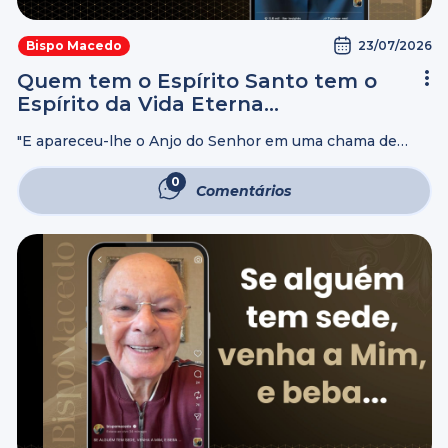
23/07/2026
Bispo Macedo
Quem tem o Espírito Santo tem o
Espírito da Vida Eterna…
"E apareceu-lhe o Anjo do Senhor em uma chama de
fogo do meio de uma sarça; e olhou, e eis que a sarça
ardia no fogo, e a sarça não ...
0
Comentários