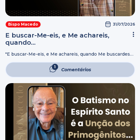
31/07/2026
Bispo Macedo
E buscar-Me-eis, e Me achareis,
quando…
"E buscar-Me-eis, e Me achareis, quando Me buscardes
COM TODO O VOSSO CORAÇÃO..." Jeremias 29:13
1
Comentários
Comentário