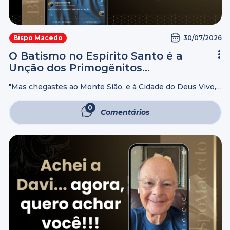
30/07/2026
Bispo Macedo
O Batismo no Espírito Santo é a
Unção dos Primogênitos…
"Mas chegastes ao Monte Sião, e à Cidade do Deus Vivo,
à Jerusalém Celestial, e aos muitos milhares de anjos; À
universal assembleia e igreja dos primogênitos, que
0
Comentários
estão inscritos ...