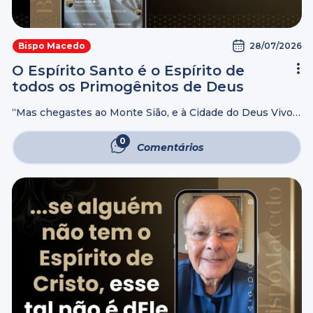
28/07/2026
Bispo Macedo
O Espírito Santo é o Espírito de
todos os Primogênitos de Deus
“Mas chegastes ao Monte Sião, e à Cidade do Deus Vivo,
à Jerusalém Celestial, e aos muitos milhares de anjos; À
universal assembleia e Igreja dos Primogênitos, que
0
Comentários
estão inscritos ...