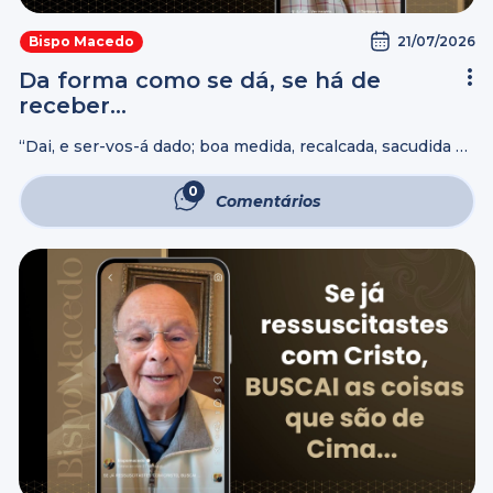
21/07/2026
Bispo Macedo
Da forma como se dá, se há de
receber…
“Dai, e ser-vos-á dado; boa medida, recalcada, sacudida e
transbordando, vos deitarão no vosso regaço; porque
com a mesma medida com que medirdes também vos
0
Comentários
medirão de novo.” Lucas 6:38 ...