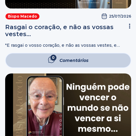
25/07/2026
Bispo Macedo
Rasgai o coração, e não as vossas
vestes…
"E rasgai o vosso coração, e não as vossas vestes, e
convertei-vos ao Senhor vosso Deus; porque Ele é
Misericordioso, e Compassivo, e Tardio em Irar-se, e
0
Comentários
Grande em Benignidade, ...