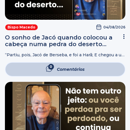
04/08/2026
Bispo Macedo
O sonho de Jacó quando colocou a
cabeça numa pedra do deserto…
“Partiu, pois, Jacó de Berseba, e foi a Harã; E chegou a um
lugar onde passou a noite, porque já o sol era posto; e
tomou uma das pedras daquele ...
0
Comentários