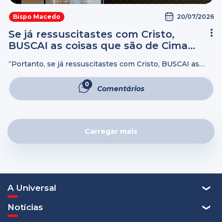
20/07/2026
Bispo Macedo
Se já ressuscitastes com Cristo,
BUSCAI as coisas que são de Cima…
“Portanto, se já ressuscitastes com Cristo, BUSCAI as
coisas que são de Cima, onde Cristo está assentado à
destra de Deus. PENSAI nas coisas que são de Cima, e
0
Comentários
não ...
Carregar mais
A Universal
Notícias