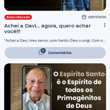
29/07/2026
Bispo Macedo
Achei a Davi… agora, quero achar
você!!!
“Achei a Davi, Meu servo; com Santo Óleo o ungi, Com o
qual a Minha Mão ficará firme, e o Meu Braço o
fortalecerá… Ele Me chamará, dizendo: Tu és ...
0
Comentários