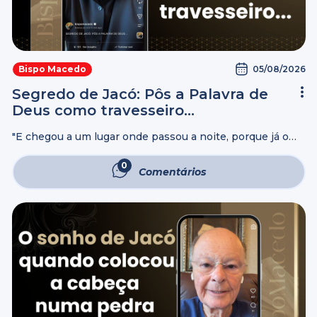
05/08/2026
Bispo Macedo
Segredo de Jacó: Pôs a Palavra de
Deus como travesseiro…
"E chegou a um lugar onde passou a noite, porque já o
sol era posto; e tomou UMA das pedras daquele lugar, e a
pôs por seu travesseiro, e deitou-se ...
0
Comentários