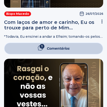
26/07/2026
Bispo Macedo
Com laços de amor e carinho, Eu os
trouxe para perto de Mim…
"Todavia, Eu ensinei a andar a Efraim; tomando-os pelos
seus braços, mas não entenderam que Eu os curava.
Atraí-os com cordas humanas, com laços de amor, e fui
1
Comentários
para eles ...
Comentário