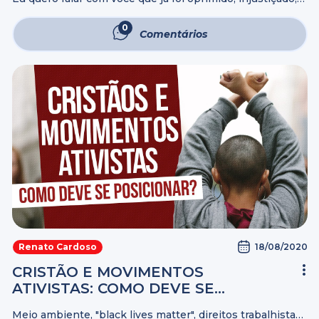
que sente que já nasceu em desvantagem. Preste
atenção nesta verdade que vai libertar você. O apóstolo
0
Comentários
Pedro ouviu Jesus ...
18/08/2020
Renato Cardoso
CRISTÃO E MOVIMENTOS
ATIVISTAS: COMO DEVE SE
POSICIONAR?
Meio ambiente, "black lives matter", direitos trabalhistas,