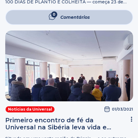
100 DIAS DE PLANTIO E COLHEITA — começa 23 de
setembro (ou quando você quiser). O tempo vai passar
de qualquer jeito. Mas você pode fazer ótimo uso dele! "E
0
Comentários
...
01/03/2021
Notícias da Universal
Primeiro encontro de fé da
Universal na Sibéria leva vida e
Salvação para as pessoas