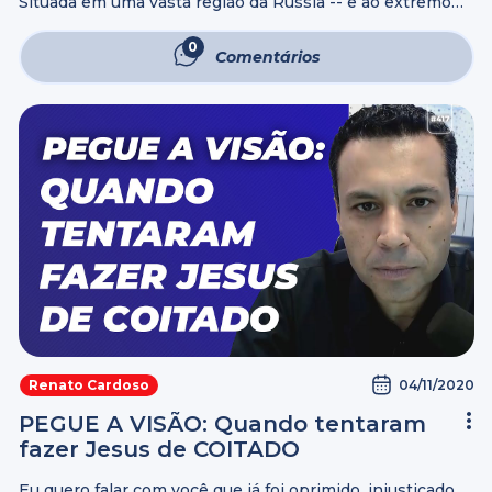
Situada em uma vasta região da Rússia -- e ao extremo
norte do continente Asiático --, sob temperaturas
negativas que durante o inverno local, em ondas de frio
0
Comentários
extremo, já ...
04/11/2020
Renato Cardoso
PEGUE A VISÃO: Quando tentaram
fazer Jesus de COITADO
Eu quero falar com você que já foi oprimido, injustiçado,