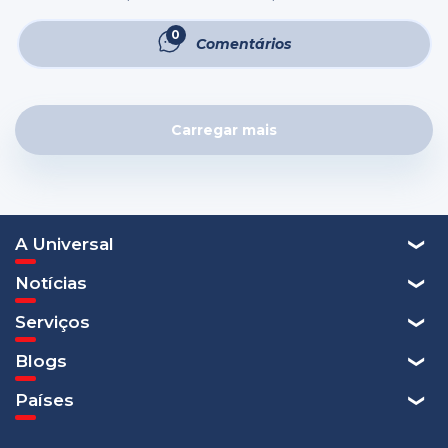
violência doméstica, adoção de animais... A lista continua,
e é bem longa. Muitos são os movimentos que tem
0
Comentários
incitado e unido pessoas até ...
Carregar mais
A Universal
Notícias
Serviços
Blogs
Países