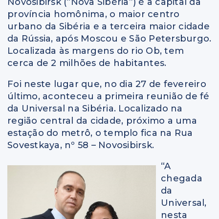
Novosibirsk (“Nova Sibéria”) é a capital da
província homônima, o maior centro
urbano da Sibéria e a terceira maior cidade
da Rússia, após Moscou e São Petersburgo.
Localizada às margens do rio Ob, tem
cerca de 2 milhões de habitantes.
Foi neste lugar que, no dia 27 de fevereiro
último, aconteceu a primeira reunião de fé
da Universal na Sibéria. Localizado na
região central da cidade, próximo a uma
estação do metrô, o templo fica na Rua
Sovestkaya, nº 58 – Novosibirsk.
“A
chegada
da
Universal,
nesta