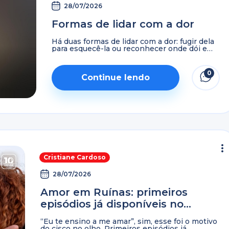
28/07/2026
Formas de lidar com a dor
Há duas formas de lidar com a dor: fugir dela
para esquecê-la ou reconhecer onde dói e
permitir que Deus a cure. Assista agora, no
UNIVER Vídeo. Série: Amor em ...
0
Continue lendo
Cristiane Cardoso
28/07/2026
Amor em Ruínas: primeiros
episódios já disponíveis no
UNIVER Vídeo
“Eu te ensino a me amar”, sim, esse foi o motivo
do cisco no olho. Primeiros episódios já