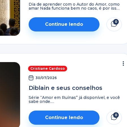
Dia de aprender com o Autor do Amor, como
amar Nada funciona bem no caos, é por isso
que colocar ordem na sua vida é o segundo
passo mais importante ...
0
Continue lendo
Cristiane Cardoso
30/07/2026
Diblain e seus conselhos
Série “Amor em Ruínas” já disponível, e você
sabe onde.
#Univer10Anos #UniverDay #AER #Serie Se
você é grato por produções como essa e
deseja ver mais histórias bíblicas sendo
0
feitas, não incentive a ...
Continue lendo