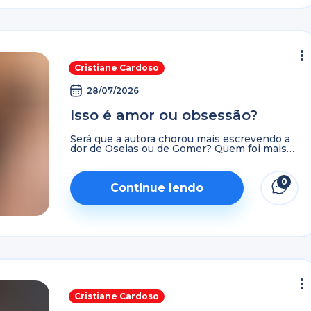
Cristiane Cardoso
28/07/2026
Isso é amor ou obsessão?
Será que a autora chorou mais escrevendo a
dor de Oseias ou de Gomer? Quem foi mais
difícil entender, aquela que nos representa
ou aquele que representa Deus? Assista o ...
0
Continue lendo
Cristiane Cardoso