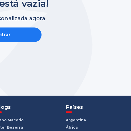
está vazia!
sonalizada agora
trar
logs
Países
ispo Macedo
Argentina
ter Bezerra
África