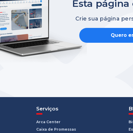
Esta página 
Crie sua página per
Quero en
Serviços
B
Arca Center
B
Caixa de Promessas
Es