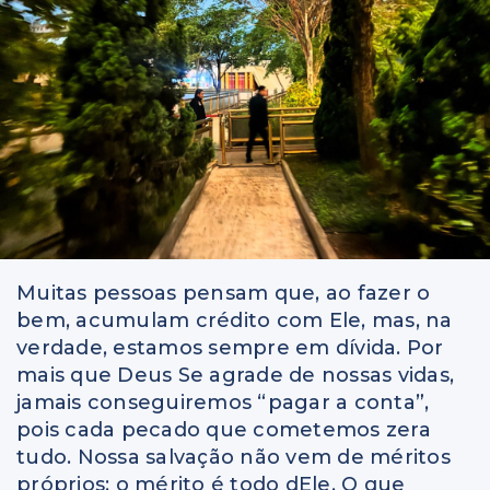
Muitas pessoas pensam que, ao fazer o
bem, acumulam crédito com Ele, mas, na
verdade, estamos sempre em dívida. Por
mais que Deus Se agrade de nossas vidas,
jamais conseguiremos “pagar a conta”,
pois cada pecado que cometemos zera
tudo. Nossa salvação não vem de méritos
próprios; o mérito é todo dEle. O que