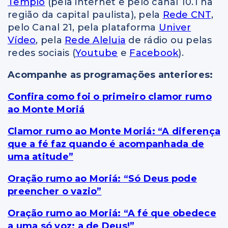
Templo
(pela internet e pelo canal 10.1 na
região da capital paulista), pela
Rede CNT
,
pelo Canal 21, pela plataforma
Univer
Vídeo
, pela
Rede Aleluia
de rádio ou pelas
redes sociais (
Youtube
e
Facebook
).
Acompanhe as programações anteriores:
Confira como foi o primeiro clamor rumo
ao Monte Moriá
Clamor rumo ao Monte Moriá: “A diferença
que a fé faz quando é acompanhada de
uma atitude”
Oração rumo ao Moriá: “Só Deus pode
preencher o vazio”
Oração rumo ao Moriá: “A fé que obedece
a uma só voz: a de Deus!”