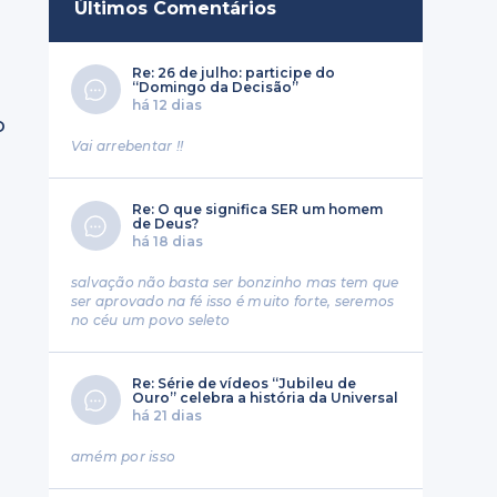
Últimos Comentários
Re: 26 de julho: participe do
“Domingo da Decisão”
há 12 dias
o
Vai arrebentar !!
r
Re: O que significa SER um homem
de Deus?
há 18 dias
salvação não basta ser bonzinho mas tem que
ser aprovado na fé isso é muito forte, seremos
no céu um povo seleto
Re: Série de vídeos “Jubileu de
Ouro” celebra a história da Universal
há 21 dias
amém por isso