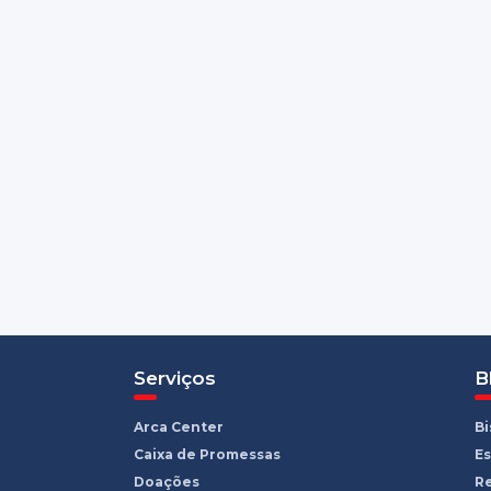
Serviços
B
Arca Center
B
Caixa de Promessas
Es
Doações
R