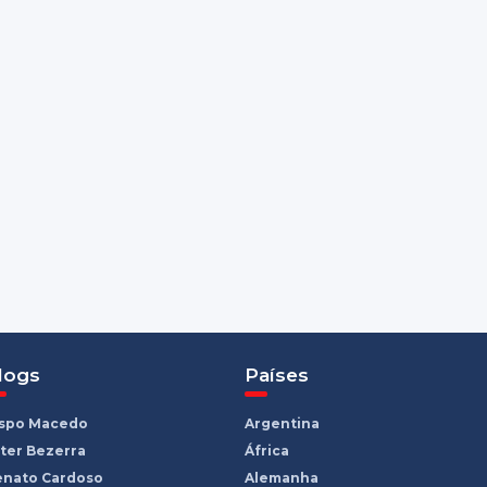
logs
Países
ispo Macedo
Argentina
ter Bezerra
África
enato Cardoso
Alemanha