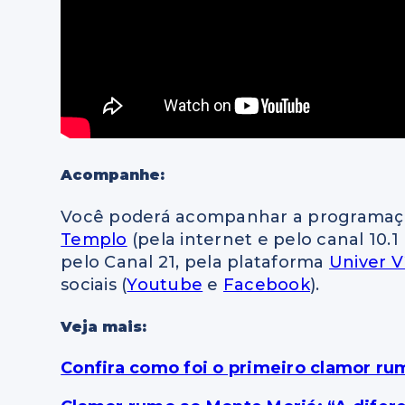
Acompanhe:
Você poderá acompanhar a programaçã
Templo
(pela internet e pelo canal 10.1 
pelo Canal 21, pela plataforma
Univer V
sociais (
Youtube
e
Facebook
).
Veja mais:
Confira como foi o primeiro clamor r