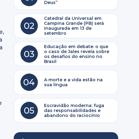
Deus”
Catedral da Universal em
02
Campina Grande (PB) será
inaugurada em 13 de
e,
setembro
a
Educação em debate: o que
a
03
o caso de Jales revela sobre
os desafios do ensino no
Brasil
04
A morte e a vida estão na
sua língua
e
Escravidão moderna: fuga
05
das responsabilidades e
abandono do raciocínio