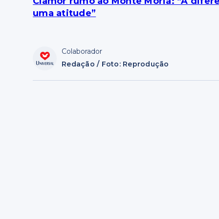
Clamor rumo ao Monte Moriá: “A difer
uma atitude”
Colaborador
Redação / Foto: Reprodução