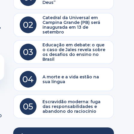
Deus”
Catedral da Universal em
02
Campina Grande (PB) será
,
inaugurada em 13 de
setembro
Educação em debate: o que
03
o caso de Jales revela sobre
os desafios do ensino no
Brasil
04
A morte e a vida estão na
sua língua
Escravidão moderna: fuga
05
das responsabilidades e
abandono do raciocínio
o