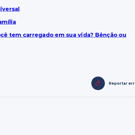
iversal
amília
ocê tem carregado em sua vida? Bênção ou
Reportar er