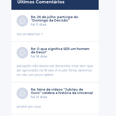
Últimos Comentários
Re: 26 de julho: participe do
“Domingo da Decisão”
há 11 dias
Vai arrebentar !!
Re: O que significa SER um homem
de Deus?
há 18 dias
salvação não basta ser bonzinho mas tem que
ser aprovado na fé isso é muito forte, seremos
no céu um povo seleto
Re: Série de vídeos “Jubileu de
Ouro” celebra a história da Universal
há 21 dias
amém por isso