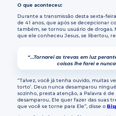
O que aconteceu:
Durante a transmissão desta sexta-feira 
de 41 anos, que após se decepcionar c
também, se tornou usuário de drogas. Ma
que ele conheceu Jesus, se libertou, rec
“…Tornarei as trevas em luz perante 
coisas lhe farei e nunca
“Talvez, você já tenha ouvido, muitas v
torto’. Deus nunca desamparou ningué
sozinho, presta atenção, a Palavra é de
desamparou, Ele quer fazer das suas tre
que você se torne para Ele”, disse o
Bis