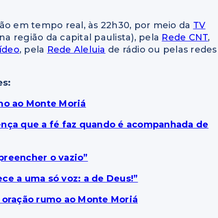
o em tempo real, às 22h30, por meio da
TV
na região da capital paulista), pela
Rede CNT
,
ídeo
, pela
Rede Aleluia
de rádio ou pelas redes
es:
umo ao Monte Moriá
ença que a fé faz quando é acompanhada de
preencher o vazio”
ce a uma só voz: a de Deus!”
a oração rumo ao Monte Moriá