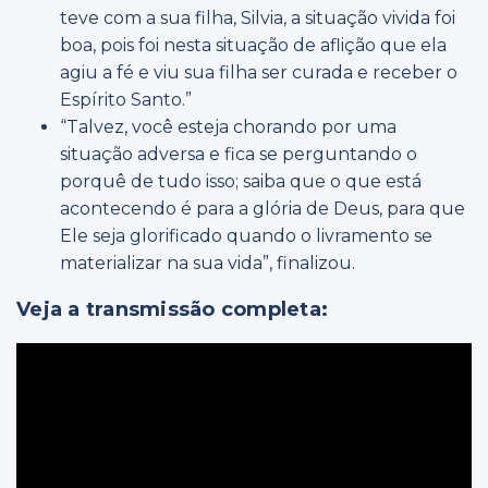
teve com a sua filha, Silvia, a situação vivida foi
boa, pois foi nesta situação de aflição que ela
agiu a fé e viu sua filha ser curada e receber o
Espírito Santo.”
“Talvez, você esteja chorando por uma
situação adversa e fica se perguntando o
porquê de tudo isso; saiba que o que está
acontecendo é para a glória de Deus, para que
Ele seja glorificado quando o livramento se
materializar na sua vida”, finalizou.
Veja a transmissão completa: