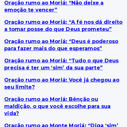
Oração rumo ao Moriá: “Não deixe a
emoção te vencer”
Oração rumo ao Moriá: “A fé nos dá direito
a tomar posse do que Deus prometeu”
Oração rumo ao Moriá: “Deus é poderoso
para fazer mais do que esperamos”
Oração rumo ao Moriá: “Tudo o que Deus
precisa é ter um ‘sim’ da sua parte”
Oração rumo ao Moriá: Você já chegou ao
seu limite?
Oração rumo ao Moriá: Bênção ou
maldição, o que você escolhe para sua
vida?
Oração rumo ao Monte Moriá: “Diga ‘sim’