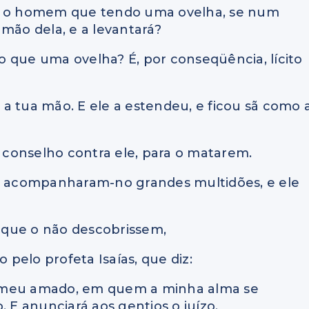
será o homem que tendo uma ovelha, se num
mão dela, e a levantará?
 que uma ovelha? É, por conseqüência, lícito
a tua mão. E ele a estendeu, e ficou sã como 
m conselho contra ele, para o matarem.
i, e acompanharam-no grandes multidões, e ele
 que o não descobrissem,
o pelo profeta Isaías, que diz:
, o meu amado, em quem a minha alma se
, E anunciará aos gentios o juízo.