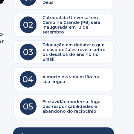
Deus”
Catedral da Universal em
02
Campina Grande (PB) será
inaugurada em 13 de
setembro
to
ar
Educação em debate: o que
03
o caso de Jales revela sobre
os desafios do ensino no
Brasil
04
A morte e a vida estão na
sua língua
Escravidão moderna: fuga
05
das responsabilidades e
abandono do raciocínio
e