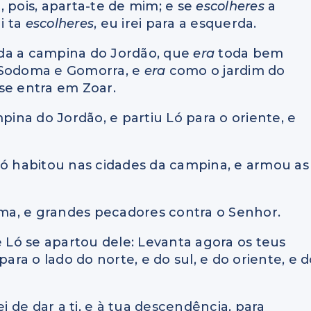
a, pois, aparta-te de mim; e se
escolheres
a
 i ta
escolheres
, eu irei para a esquerda.
toda a campina do Jordão, que
era
toda bem
o Sodoma e Gomorra, e
era
como o jardim do
se entra em Zoar.
pina do Jordão, e partiu Ló para o oriente, e
Ló habitou nas cidades da campina, e armou as
a, e grandes pecadores contra o Senhor.
e Ló se apartou dele: Levanta agora os teus
para o lado do norte, e do sul, e do oriente, e 
ei de dar a ti, e à tua descendência, para