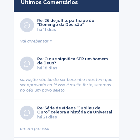
Últimos Comentários
Re: 26 de julho: participe do
“Domingo da Decisão”
há 11 dias
Vai arrebentar !!
Re: O que significa SER um homem
de Deus?
há 18 dias
salvação não basta ser bonzinho mas tem que
ser aprovado na fé isso é muito forte, seremos
no céu um povo seleto
;
Re: Série de vídeos “Jubileu de
Ouro” celebra a história da Universal
há 21 dias
amém por isso