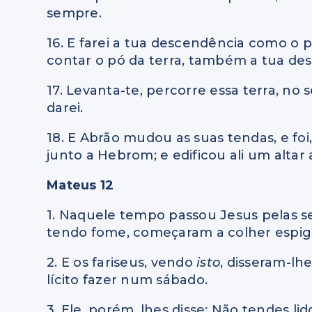
sempre.
16. E farei a tua descendência como o 
contar o pó da terra, também a tua de
17. Levanta-te, percorre essa terra, no
darei.
18. E Abrão mudou as suas tendas, e foi
junto a Hebrom; e edificou ali um altar
Mateus 12
1. Naquele tempo passou Jesus pelas se
tendo fome, começaram a colher espiga
2. E os fariseus, vendo
isto
, disseram-lh
lícito fazer num sábado.
3. Ele, porém, lhes disse: Não tendes li