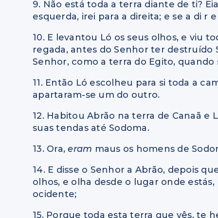
9. Não está toda a terra diante de ti? Ei
esquerda, irei para a direita; e se a di r e
10. E levantou Ló os seus olhos, e viu 
regada, antes do Senhor ter destruíd
Senhor, como a terra do Egito, quando 
11. Então Ló escolheu para si toda a cam
apartaram-se um do outro.
12. Habitou Abrão na terra de Canaã e 
suas tendas até Sodoma.
13. Ora,
eram
maus os homens de Sodom
14. E disse o Senhor a Abrão, depois qu
olhos, e olha desde o lugar onde estás, 
ocidente;
15. Porque toda esta terra que vês, te h