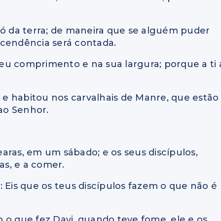
pó da terra; de maneira que se alguém puder
scendência será contada.
 seu comprimento e na sua largura; porque a ti 
, e habitou nos carvalhais de Manre, que estão
 ao Senhor.
aras, em um sábado; e os seus discípulos,
s, e a comer.
e: Eis que os teus discípulos fazem o que não é
do o que fez Davi, quando teve fome, ele e os