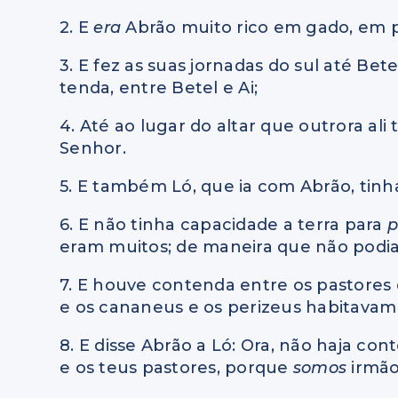
2. E
era
Abrão muito rico em gado, em p
3. E fez as suas jornadas do sul até Bete
tenda, entre Betel e Ai;
4. Até ao lugar do altar que outrora ali
Senhor.
5. E também Ló, que ia com Abrão, tinh
6. E não tinha capacidade a terra para
eram muitos; de maneira que não podia
7. E houve contenda entre os pastores 
e os cananeus e os perizeus habitavam 
8. E disse Abrão a Ló: Ora, não haja co
e os teus pastores, porque
somos
irmão