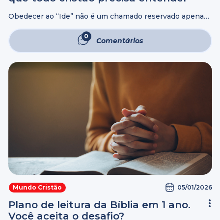
Obedecer ao “Ide” não é um chamado reservado apenas
a pastores, missionários ou obreiros, mas uma ordem
direta de Jesus a todos os que já estão salvos. Durante a
0
Comentários
reunião ...
05/01/2026
Mundo Cristão
Plano de leitura da Bíblia em 1 ano.
Você aceita o desafio?