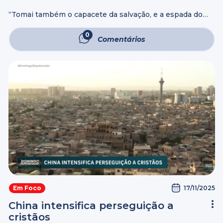
“Tomai também o capacete da salvação, e a espada do
Espírito, que é a palavra de Deus” Efésios 6:17 A Bíblia
ensina que a Palavra de Deus é a espada ...
0
Comentários
17/11/2025
Em Foco
China intensifica perseguição a
cristãos