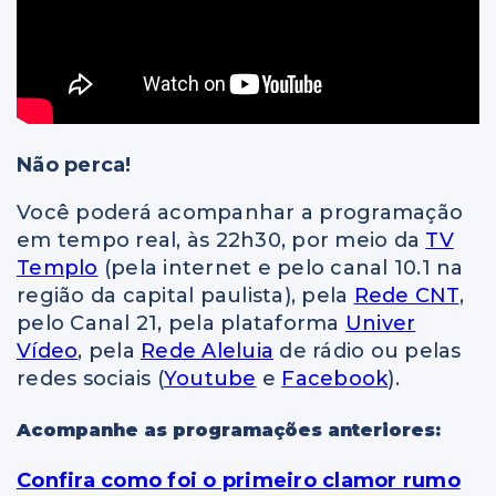
Não perca!
Você poderá acompanhar a programação
em tempo real, às 22h30, por meio da
TV
Templo
(pela internet e pelo canal 10.1 na
região da capital paulista), pela
Rede CNT
,
pelo Canal 21, pela plataforma
Univer
Vídeo
, pela
Rede Aleluia
de rádio ou pelas
redes sociais (
Youtube
e
Facebook
).
Acompanhe as programações anteriores:
Confira como foi o primeiro clamor rumo