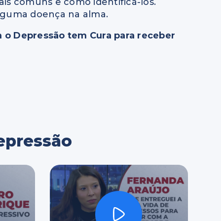
is comuns e como identificá-los.
lguma doença na alma.
om o Depressão tem Cura para receber
depressão