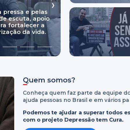
❯
ELLINGTON GOMES
O AGIR DIANTE DELES
 pressa e pelas
A UNIMED
de escuta, apoio
chega ao
usca por
balho por
 CHÁ
a fortalecer a
cisco em Bragança
 compartilha a
 Palestra sobre
 dos últimos dez
TO ABUSIVO
 UMA SAÍDA.
ização da vida.
rativo
7
8
9
Quem somos?
Conheça quem faz parte da equipe do
ajuda pessoas no Brasil e em vários pa
Podemos te ajudar a superar todos e
com o projeto Depressão tem Cura.