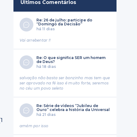
Últimos Comentários
Re: 26 de julho: participe do
“Domingo da Decisão”
há 11 dias
Vai arrebentar !!
e
Re: O que significa SER um homem
o
de Deus?
há 18 dias
salvação não basta ser bonzinho mas tem que
ser aprovado na fé isso é muito forte, seremos
no céu um povo seleto
Re: Série de vídeos “Jubileu de
Ouro” celebra a história da Universal
há 21 dias
1
amém por isso