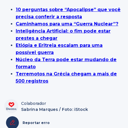
10 perguntas sobre “Apocalipse” que você
precisa conferir a resposta
Caminhamos para uma “Guerra Nuclear”?
Inteligência Artificial: o fim pode estar
prestes a chegar
Etiópia e Eritreia escalam para uma
possível guerra
Núcleo da Terra pode estar mudando de
formato
Terremotos na Grécia chegam a mais de
500 registros
Colaborador
Sabrina Marques / Foto: iStock
Reportar erro