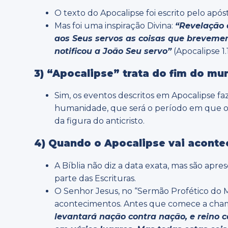
O texto do Apocalipse foi escrito pelo após
Mas foi uma inspiração Divina:
“Revelação 
aos Seus servos as coisas que breveme
notificou a João Seu servo”
(Apocalipse 1.1
3) “Apocalipse” trata do fim do mu
Sim, os eventos descritos em Apocalipse fa
humanidade, que será o período em que oc
da figura do anticristo.
4) Quando o Apocalipse vai aconte
A Bíblia não diz a data exata, mas são ap
parte das Escrituras.
O Senhor Jesus, no “Sermão Profético do Mo
acontecimentos. Antes que comece a chama
levantará nação contra nação, e reino co