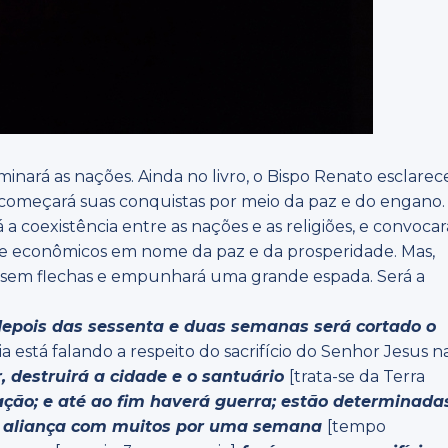
inará as nações. Ainda no livro, o Bispo Renato esclarec
o, começará suas conquistas por meio da paz e do engano.
a coexistência entre as nações e as religiões, e convocar
 e econômicos em nome da paz e da prosperidade. Mas,
o sem flechas e empunhará uma grande espada. Será a
.
depois das sessenta e duas semanas será cortado o
lia está falando a respeito do sacrifício do Senhor Jesus n
r, destruirá a cidade e o santuário
[trata-se da Terra
ação; e até ao fim haverá guerra; estão determinada
 aliança com muitos por uma semana
[tempo