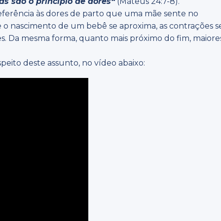
as são o princípio de dores
“
(Mateus 24:7-8).
referência às dores de parto que uma mãe sente no
e o nascimento de um bebê se aproxima, as contrações s
es. Da mesma forma, quanto mais próximo do fim, maiore
peito deste assunto, no vídeo abaixo: