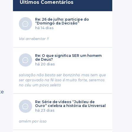
Últimos Comentários
Re: 26 de julho: participe do
“Domingo da Decisão”
há 14 dias
Vai arrebentar !!
Re: O que significa SER um homem
de Deus?
há 20 dias
salvação não basta ser bonzinho mas tem que
ser aprovado na fé isso é muito forte, seremos
no céu um povo seleto
te
Re: Série de vídeos “Jubileu de
Ouro” celebra a história da Universal
há 23 dias
amém por isso