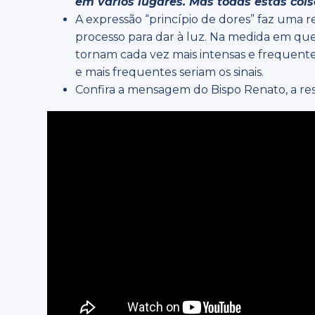
em vários lugares.
Mas todas estas cois
A expressão “princípio de dores” faz uma 
processo para dar à luz. Na medida em qu
tornam cada vez mais intensas e frequent
e mais frequentes seriam os sinais.
Confira a mensagem do Bispo Renato, a res