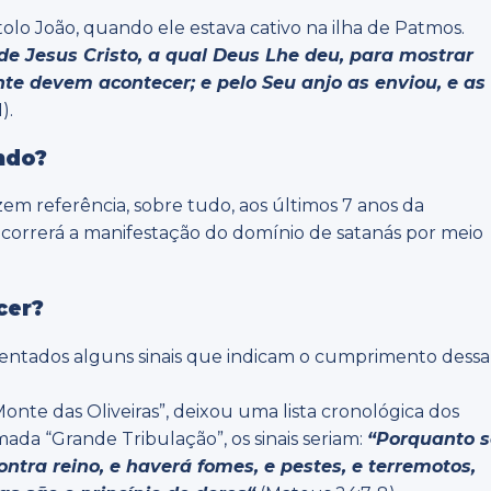
tolo João, quando ele estava cativo na ilha de Patmos.
de Jesus Cristo, a qual Deus Lhe deu, para mostrar
nte devem acontecer; e pelo Seu
anjo as enviou, e as
).
ndo?
zem referência, sobre tudo, aos últimos 7 anos da
orrerá a manifestação do domínio de satanás por meio
cer?
resentados alguns sinais que indicam o cumprimento dessa
nte das Oliveiras”, deixou uma lista cronológica dos
da “Grande Tribulação”, os sinais seriam:
“
Porquanto s
ntra reino, e haverá fomes, e pestes, e terremotos,