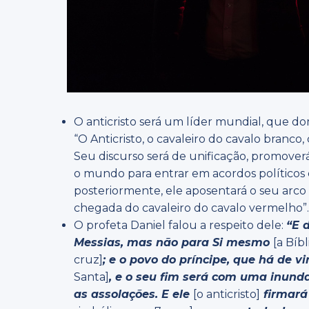
O anticristo será um líder mundial, que dom
“O Anticristo, o cavaleiro do cavalo branc
Seu discurso será de unificação, promoverá 
o mundo para entrar em acordos políticos
posteriormente, ele aposentará o seu arc
chegada do cavaleiro do cavalo vermelho”
O profeta Daniel falou a respeito dele:
“
E 
Messias, mas não para Si mesmo
[a Bíb
cruz]
; e o povo do príncipe, que há de vi
Santa]
, e o seu fim será com uma inund
as assolações.
E ele
[o anticristo]
firmará