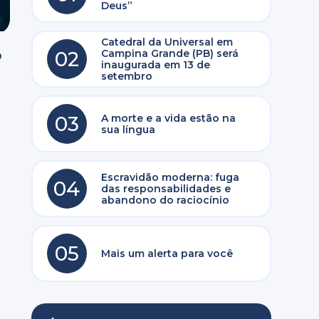
Deus”
Catedral da Universal em
02
Campina Grande (PB) será
o
inaugurada em 13 de
setembro
03
A morte e a vida estão na
sua língua
Escravidão moderna: fuga
04
das responsabilidades e
abandono do raciocínio
05
Mais um alerta para você