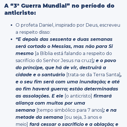
A “3ª Guerra Mundial” no período do
anticristo:
O profeta Daniel, inspirado por Deus, escreveu
a respeito disso:
“
E depois das sessenta e duas semanas
será cortado o Messias, mas não para Si
mesmo
[a Bíblia está falando a respeito do
sacrifício do Senhor Jesus na cruz]
; e o povo
do príncipe, que há de vir, destruirá a
cidade e o santuário
[trata-se da Terra Santa]
,
e o seu fim será com uma inundação; e até
ao fim haverá guerra; estão determinadas
as assolações.
E ele
[o anticristo]
firmará
aliança com muitos por uma
semana
[tempo simbólico para 7 anos]
; e na
metade da semana
[ou seja, 3 anos e
meio]
fará cessar o sacrifício e a oblação; e