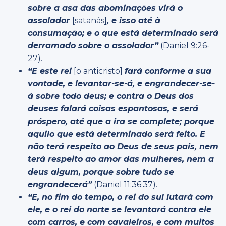
sobre a asa das abominações virá o
assolador
[satanás]
, e isso até à
consumação; e o que está determinado será
derramado sobre o assolador”
(Daniel 9:26-
27).
“
E este rei
[o anticristo]
fará conforme a sua
vontade, e levantar-se-á, e engrandecer-se-
á sobre todo deus; e contra o Deus dos
deuses falará coisas espantosas, e será
próspero, até que a ira se complete; porque
aquilo que está determinado será feito.
E
não terá respeito ao Deus de seus pais, nem
terá respeito ao amor das mulheres, nem a
deus algum, porque sobre tudo se
engrandecerá”
(Daniel 11:36:37).
“E, no fim do tempo, o rei do sul lutará com
ele, e o rei do norte
se levantará contra ele
com carros, e com cavaleiros, e com muitos