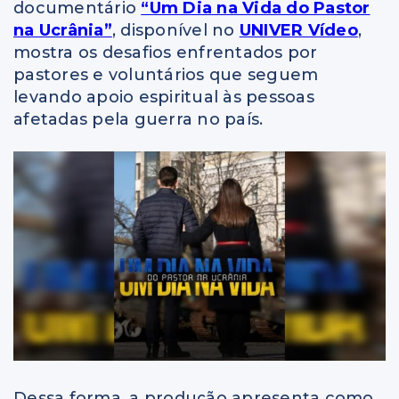
documentário
“Um Dia na Vida do Pastor
na Ucrânia”
, disponível no
UNIVER Vídeo
,
mostra os desafios enfrentados por
pastores e voluntários que seguem
levando apoio espiritual às pessoas
afetadas pela guerra no país.
Dessa forma, a produção apresenta como