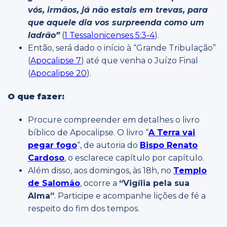
vós, irmãos, já não estais em trevas, para
que aquele dia vos surpreenda como um
ladrão”
(
1 Tessalonicenses 5:3-4
).
Então, será dado o início à “Grande Tribulação”
(
Apocalipse 7
) até que venha o Juízo Final
(
Apocalipse 20
).
O que fazer:
Procure compreender em detalhes o livro
bíblico de Apocalipse. O livro “
A Terra vai
pegar fogo
“, de autoria do
Bispo Renato
Cardoso
, o esclarece capítulo por capítulo.
Além disso, aos domingos, às 18h, no
Templo
de Salomão
, ocorre a
“Vigília pela sua
Alma”
. Participe e acompanhe lições de fé a
respeito do fim dos tempos.