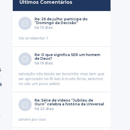
Últimos Comentários
Re: 26 de julho: participe do
“Domingo da Decisão”
há 13 dias
Vai arrebentar !!
Re: O que significa SER um homem
de Deus?
há 19 dias
s
salvação não basta ser bonzinho mas tem que
e
ser aprovado na fé isso é muito forte, seremos
a
no céu um povo seleto
Re: Série de vídeos “Jubileu de
Ouro” celebra a história da Universal
há 22 dias
r
amém por isso