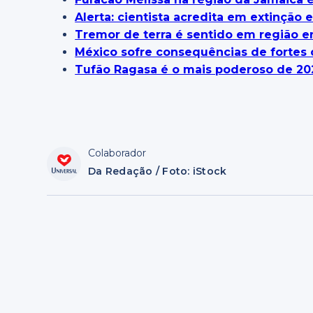
Alerta: cientista acredita em extinção
Tremor de terra é sentido em região e
México sofre consequências de fortes
Tufão Ragasa é o mais poderoso de 20
Colaborador
Da Redação / Foto: iStock