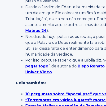
prazo de validade.
Desde o Jardim do Éden, a humanidade tem
um dia em que Ele colocará um fim à mal
Tribulação”, que ainda não começou. Porém 
acontecimento aqui e outro ali, mas de to
Mateus 24
).
Nos dias de hoje, pelas redes sociais, é po
que a Palavra de Deus realmente fala sobr
utilizar dessa falta de entendimento para di
humanidade da verdade.
Por isso, procure saber o que a Bíblia diz. 
pegar fogo
“, de autoria do
Bispo Renato
Univer Video
.
Leia também:
10 perguntas sobre “Apocalipse” que vo
“Terremotos em vários lugares”: mort
Furacão Melissa na região da Jamaica e