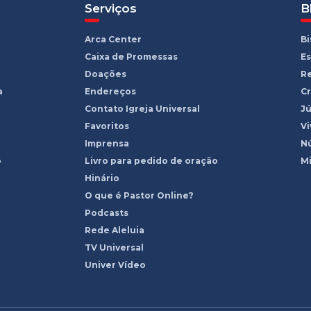
Serviços
B
Arca Center
B
Caixa de Promessas
Es
Doações
R
a
Endereços
Cr
Contato Igreja Universal
Jú
Favoritos
Vi
Imprensa
Nú
o
Livro para pedido de oração
Mi
Hinário
O que é Pastor Online?
Podcasts
Rede Aleluia
TV Universal
Univer Vídeo