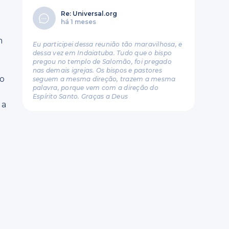
Re: Universal.org
há 1 meses
e
m
Eu participei dessa reunião tão maravilhosa, e
dessa vez em Indaiatuba. Tudo que o bispo
pregou no templo de Salomão, foi pregado
nas demais igrejas. Os bispos e pastores
 o
seguem a mesma direção, trazem a mesma
palavra, porque vem com a direção do
e
Espírito Santo. Graças a Deus
 a