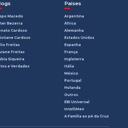
logs
Países
ispo Macedo
Argentina
ter Bezerra
África
enato Cardoso
Alemanha
istiane Cardoso
Estados Unidos
lio Freitas
Espanha
viane Freitas
França
bia Siqueira
Inglaterra
tos e Verdades
Itália
México
Portugal
Holanda
Outros
EBI Universal
IntelliMen
A Família ao pé da Cruz