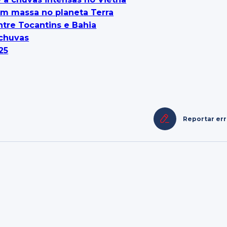
 em massa no planeta Terra
ntre Tocantins e Bahia
 chuvas
25
Reportar er