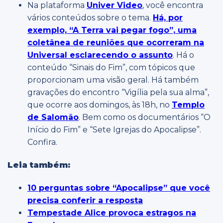
Na plataforma
Univer Video
, você encontra
vários conteúdos sobre o tema.
Há, por
exemplo, “A Terra vai pegar fogo”, uma
coletânea de reuniões que ocorreram na
Universal esclarecendo o assunto
. Há o
conteúdo “Sinais do Fim”, com tópicos que
proporcionam uma visão geral. Há também
gravações do encontro “Vigília pela sua alma”,
que ocorre aos domingos, às 18h, no
Templo
de Salomão
. Bem como os documentários “O
Início do Fim” e “Sete Igrejas do Apocalipse”.
Confira.
Leia também:
10 perguntas sobre “Apocalipse” que você
precisa conferir a resposta
Tempestade Alice provoca estragos na