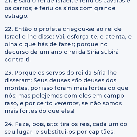
21. E saiu o rei de Israel, e feriu os cavalos e
os carros; e feriu os sírios com grande
estrago.
22. Então o profeta chegou-se ao rei de
Israel e lhe disse: Vai, esforça-te, e atenta, e
olha o que hás de fazer; porque no
decurso de um ano o rei da Síria subirá
contra ti.
23. Porque os servos do rei da Síria lhe
disseram: Seus deuses
são
deuses dos
montes, por isso foram mais fortes do que
nós; mas pelejemos com eles em campo
raso,
e
por certo
veremos
, se não somos
mais fortes do que eles!
24. Faze, pois, isto: tira os reis, cada um do
seu lugar, e substitui-os por capitães;