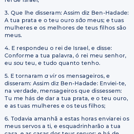
3. Que lhe disseram: Assim diz Ben-Hadade:
A tua prata e o teu ouro
são
meus; e tuas
mulheres e os melhores de teus filhos são
meus.
4. E respondeu o rei de Israel, e disse:
Conforme a tua palavra, ó rei meu senhor,
eu
sou
teu, e tudo quanto tenho.
5. E tornaram
a vir
os mensageiros, e
disseram: Assim diz Ben-Hadade: Enviei-te,
na verdade, mensageiros que dissessem:
Tu me hás de dar a tua prata, e o teu ouro,
e as tuas mulheres e os teus filhos;
6. Todavia amanhã a estas horas enviarei os
meus servos a ti, e esquadrinharão a tua
casa, e as casas dos teus servos; e há de