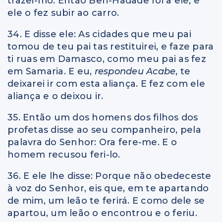
trazei-mo. Então Ben-Hadade foi a ele, e
ele o fez subir ao carro.
34. E disse ele: As cidades que meu pai
tomou de teu pai tas restituirei, e faze para
ti ruas em Damasco, como meu pai as fez
em Samaria. E eu,
respondeu
Acabe
, te
deixarei ir com esta aliança. E fez com ele
aliança e o deixou ir.
35. Então um dos homens dos filhos dos
profetas disse ao seu companheiro, pela
palavra do Senhor: Ora fere-me. E o
homem recusou feri-lo.
36. E ele lhe disse: Porque não obedeceste
à voz do Senhor, eis que, em te apartando
de mim, um leão te ferirá. E como dele se
apartou, um leão o encontrou e o feriu.