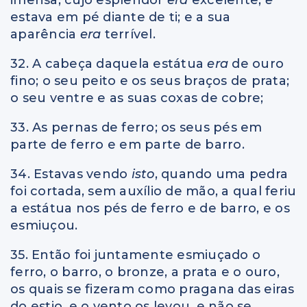
estava em pé diante de ti; e a sua
aparência
era
terrível.
32. A cabeça daquela estátua
era
de ouro
fino; o seu peito e os seus braços de prata;
o seu ventre e as suas coxas de cobre;
33. As pernas de ferro; os seus pés em
parte de ferro e em parte de barro.
34. Estavas vendo
isto
, quando uma pedra
foi cortada, sem auxílio de mão, a qual feriu
a estátua nos pés de ferro e de barro, e os
esmiuçou.
35. Então foi juntamente esmiuçado o
ferro, o barro, o bronze, a prata e o ouro,
os quais se fizeram como pragana das eiras
do estio, e o vento os levou, e não se