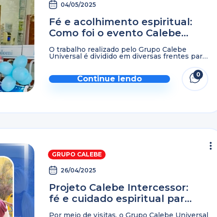
04/05/2025
Fé e acolhimento espiritual:
Como foi o evento Calebe
Intercessor pelo Brasil
O trabalho realizado pelo Grupo Calebe
Universal é dividido em diversas frentes para
ajudar as pessoas da melhor idade, porém,
não existe maior ajuda que o cuidado com o
0
que ...
Continue lendo
GRUPO CALEBE
26/04/2025
Projeto Calebe Intercessor:
fé e cuidado espiritual para
idosos
Por meio de visitas, o Grupo Calebe Universal