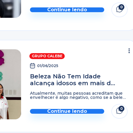
preservar a autoestima são aspectos
0
essenciais em todas ...
Continue lendo
GRUPO CALEBE
01/06/2025
Beleza Não Tem Idade
alcança idosos em mais de
50 países
Atualmente, muitas pessoas acreditam que
envelhecer é algo negativo, como se a beleza
se perdesse com o tempo. No entanto, essa
fase da vida deve ser celebrada, pois
0
representa uma ...
Continue lendo