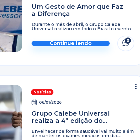
Um Gesto de Amor que Faz
a Diferença
Durante o mês de abril, o Grupo Calebe
Universal realizou em todo o Brasil o evento
Intercessor, uma iniciativa dedicada a levar
cuidado, acolhimento e atenção aos idosos
0
que vivem ...
Continue lendo
Notícias
06/01/2026
Grupo Calebe Universal
realiza a 4ª edição do
evento Beleza Não Tem
Envelhecer de forma saudável vai muito além
Idade
de manter os exames médicos em dia.
Sentir-se bem consigo mesmo, cuidar de si e