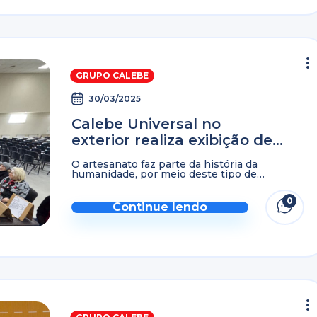
GRUPO CALEBE
30/03/2025
Calebe Universal no
exterior realiza exibição de
artesanatos feitas por
O artesanato faz parte da história da
idosos
humanidade, por meio deste tipo de
criatividade, as pessoas expressam emoções,
trabalham a coordenação motora e também é
0
um meio de socialização, sem ...
Continue lendo