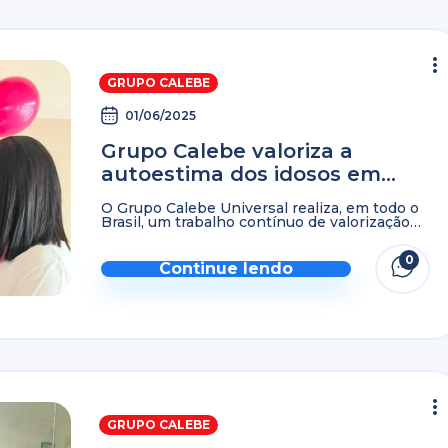
GRUPO CALEBE
01/06/2025
Grupo Calebe valoriza a
autoestima dos idosos em
evento nacional
O Grupo Calebe Universal realiza, em todo o
Brasil, um trabalho contínuo de valorização
da melhor idade, mostrando que envelhecer
não significa ser um peso, mas sim celebrar a
0
vida, ...
Continue lendo
GRUPO CALEBE