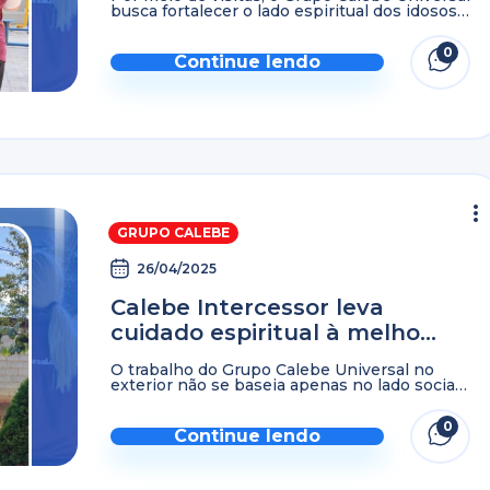
busca fortalecer o lado espiritual dos idosos,
levando sempre uma palavra de fé e ânimo
àqueles que, pela fé, são fortalecidos e ...
0
Continue lendo
GRUPO CALEBE
26/04/2025
Calebe Intercessor leva
cuidado espiritual à melhor
idade
O trabalho do Grupo Calebe Universal no
exterior não se baseia apenas no lado social.
As pessoas da melhor idade precisam tanto
quanto as demais pessoas do cuidado
0
espiritual, de ...
Continue lendo