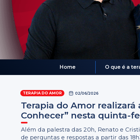
Home
O que é a te
TERAPIA DO AMOR
02/06/2026
Terapia do Amor realizará
Conhecer” nesta quinta-fei
Além da palestra das 20h, Renato e Cris
de perguntas e respostas a partir das 18