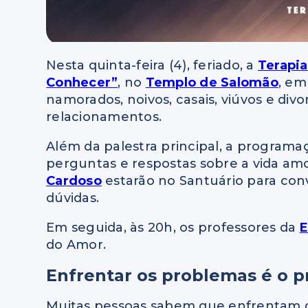
Nesta quinta-feira (4), feriado, a
Terapi
Conhecer”
, no
Templo de Salomão
, em
namorados, noivos, casais, viúvos e di
relacionamentos.
Além da palestra principal, a program
perguntas e respostas sobre a vida amo
Cardoso
estarão no Santuário para con
dúvidas.
Em seguida, às 20h, os professores da
E
do Amor.
Enfrentar os problemas é o p
Muitas pessoas sabem que enfrentam di