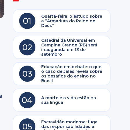
Quarta-feira: o estudo sobre
01
a “Armadura do Reino de
Deus”
Catedral da Universal em
02
Campina Grande (PB) será
inaugurada em 13 de
setembro
Educação em debate: o que
03
o caso de Jales revela sobre
os desafios do ensino no
Brasil
a
04
A morte e a vida estão na
sua língua
Escravidão moderna: fuga
05
das responsabilidades e