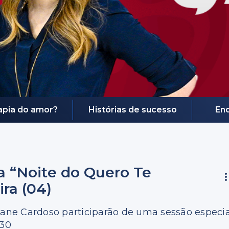
rapia do amor?
Histórias de sucesso
En
 a “Noite do Quero Te
ra (04)
tiane Cardoso participarão de uma sessão especia
h30