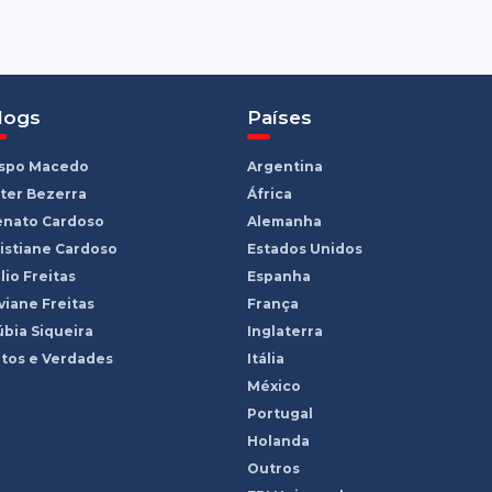
logs
Países
ispo Macedo
Argentina
ter Bezerra
África
enato Cardoso
Alemanha
istiane Cardoso
Estados Unidos
lio Freitas
Espanha
viane Freitas
França
bia Siqueira
Inglaterra
tos e Verdades
Itália
México
Portugal
Holanda
Outros