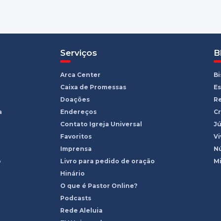
Serviços
B
Arca Center
B
Caixa de Promessas
Es
Doações
R
a
Endereços
Cr
Contato Igreja Universal
Jú
Favoritos
Vi
Imprensa
Nú
o
Livro para pedido de oração
Mi
Hinário
O que é Pastor Online?
Podcasts
Rede Aleluia