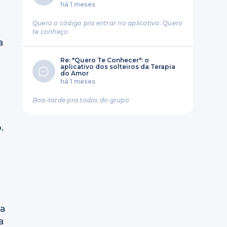
há 1 meses
Quero o código pra entrar no aplicativo. Quero
te conheço
a
Re: "Quero Te Conhecer": o
aplicativo dos solteiros da Terapia
do Amor
há 1 meses
Boa-tarde pra todos do grupo
.
da
a