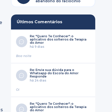
abandono do raciocínio
Últimos Comentários
e
Re: "Quero Te Conhecer": o
aplicativo dos solteiros da Terapia
do Amor
há 9 dias
Boa noite
Re: Envie sua dúvida para o
Whatsapp do Escola do Amor
Responde
há 24 dias
Oi
Re: "Quero Te Conhecer": o
aplicativo dos solteiros da Terapia
es
do Amor