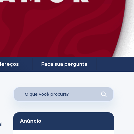
dereços
Faça sua pergunta
Anúncio
l