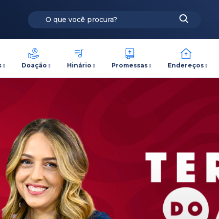
s
Doação
Hinário
Promessas
Endereços