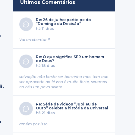
Últimos Comentários
Re: 26 de julho: participe do
s
“Domingo da Decisão”
há 11 dias
o
Vai arrebentar !!
Re: O que significa SER um homem
de Deus?
há 18 dias
salvação não basta ser bonzinho mas tem que
ser aprovado na fé isso é muito forte, seremos
ã.
no céu um povo seleto
Re: Série de vídeos “Jubileu de
Ouro” celebra a história da Universal
há 21 dias
o
amém por isso