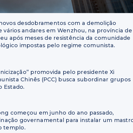
u novos desdobramentos com a demolição
 vários andares em Wenzhou, na província de
rreu após meses de resistência da comunidade
ológico impostas pelo regime comunista.
sinicização” promovida pelo presidente Xi
Comunista Chinês (PCC) busca subordinar grupos
o Estado.
zhong começou em junho do ano passado,
inação governamental para instalar um mastr
o templo.