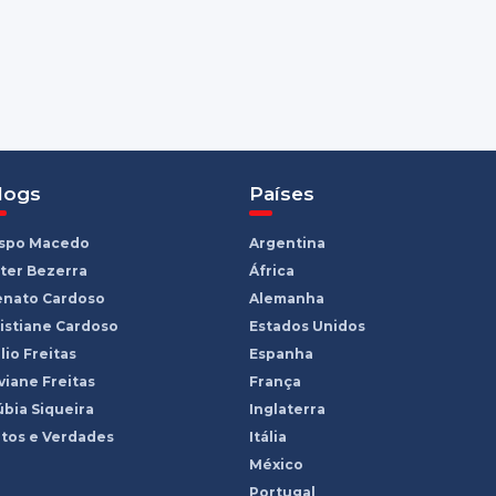
logs
Países
ispo Macedo
Argentina
ter Bezerra
África
enato Cardoso
Alemanha
istiane Cardoso
Estados Unidos
lio Freitas
Espanha
viane Freitas
França
bia Siqueira
Inglaterra
tos e Verdades
Itália
México
Portugal