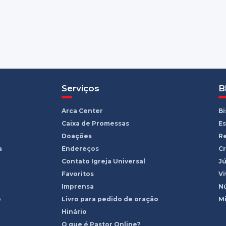
Serviços
B
Arca Center
B
Caixa de Promessas
Es
Doações
R
a
Endereços
Cr
Contato Igreja Universal
Jú
Favoritos
Vi
Imprensa
Nú
o
Livro para pedido de oração
Mi
Hinário
O que é Pastor Online?