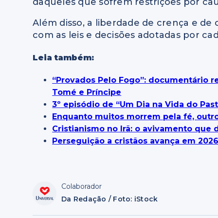
daqueles que sofrem restrições por cau
Além disso, a liberdade de crença e de 
com as leis e decisões adotadas por c
Leia também:
“Provados Pelo Fogo”: documentário re
Tomé e Príncipe
3º episódio de “Um Dia na Vida do Past
Enquanto muitos morrem pela fé, outr
Cristianismo no Irã: o avivamento que 
Perseguição a cristãos avança em 202
Colaborador
Da Redação / Foto: iStock