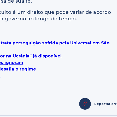
sa de sua fé.
culto é um direito que pode variar de acordo
ada governo ao longo do tempo.
trata perseguição sofrida pela Universal em São
or na Ucrânia” já disponível
os ignoram
desafia o regime
6
Reportar er