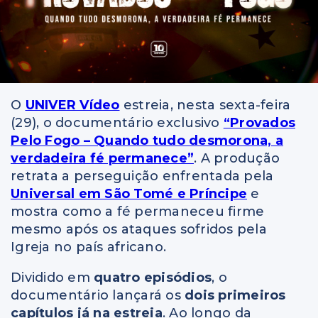
O
UNIVER Vídeo
estreia, nesta sexta-feira
(29), o documentário exclusivo
“Provados
Pelo Fogo – Quando tudo desmorona, a
verdadeira fé permanece”
. A produção
retrata a perseguição enfrentada pela
Universal em São Tomé e Príncipe
e
mostra como a fé permaneceu firme
mesmo após os ataques sofridos pela
Igreja no país africano.
Dividido em
quatro episódios
, o
documentário lançará os
dois primeiros
capítulos já na estreia
. Ao longo da