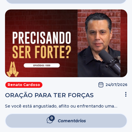
24/07/2026
Renato Cardoso
ORAÇÃO PARA TER FORÇAS
Se você está angustiado, aflito ou enfrentando uma
situação que parece impossível, esta oração é para você.
Una-se a nós com fé e entregue suas lutas nas mãos de
0
Comentários
Deus. ...