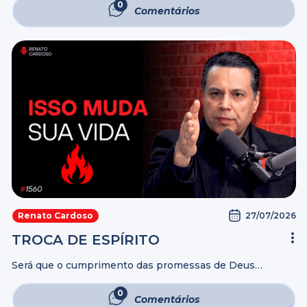
fazer? Às vezes, a mente fica cheia de perguntas: “Será
0
Comentários
que esse ...
27/07/2026
Renato Cardoso
TROCA DE ESPÍRITO
Será que o cumprimento das promessas de Deus
depende somente dEle? Se Deus já prometeu, por que
algumas promessas parecem nunca se cumprir? Neste
0
Comentários
vídeo, você vai descobrir qual é ...