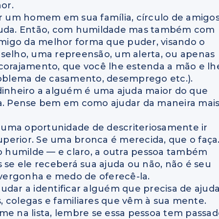
or.
ar um homem em sua família, círculo de amigo
ajuda. Então, com humildade mas também com
 amigo da melhor forma que puder, visando o
nselho, uma repreensão, um alerta, ou apenas
ncorajamento, que você lhe estenda a mão e lh
problema de casamento, desemprego etc.).
inheiro a alguém é uma ajuda maior do que
ma. Pense bem em como ajudar da maneira mai
 uma oportunidade de descriteriosamente ir
perior. Se uma bronca é merecida, que o faça
to humilde — e claro, a outra pessoa também
s se ele receberá sua ajuda ou não, não é seu
vergonha e medo de oferecê-la.
udar a identificar alguém que precisa de ajuda
, colegas e familiares que vêm à sua mente.
me na lista, lembre se essa pessoa tem passa