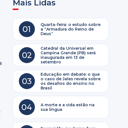
Mais Lidas
Quarta-feira: o estudo sobre
01
a “Armadura do Reino de
Deus”
Catedral da Universal em
02
Campina Grande (PB) será
inaugurada em 13 de
setembro
a
Educação em debate: o que
03
o caso de Jales revela sobre
os desafios do ensino no
Brasil
04
A morte e a vida estão na
m
sua língua
É