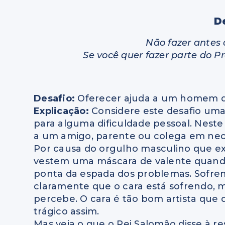
D
Não fazer antes 
Se você quer fazer parte do P
Desafio:
Oferecer ajuda a um homem q
Explicação:
Considere este desafio um
para alguma dificuldade pessoal. Neste 
a um amigo, parente ou colega em nec
Por causa do orgulho masculino que e
vestem uma máscara de valente quand
ponta da espada dos problemas. Sofrem
claramente que o cara está sofrendo, 
percebe. O cara é tão bom artista que q
trágico assim.
Mas veja o que o Rei Salomão disse à re