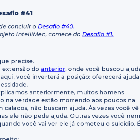
esafio #
41
de concluir o
Desafio #40.
rojeto IntelliMen, comece do
Desafio #1.
ue precise.
a extensão do
anterior
, onde você buscou ajud
aqui, você inverterá a posição: oferecerá ajuda
essidade.
xplicamos anteriormente, muitos homens
o na verdade estão morrendo aos poucos na
 calados, não buscam ajuda. Às vezes você vê
mas ele não pede ajuda. Outras vezes você ne
uando você vai ver ele já cometeu o suicídio. 
speito: