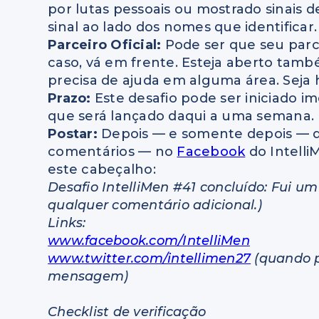
por lutas pessoais ou mostrado sinais 
sinal ao lado dos nomes que identificar.
Parceiro Oficial:
Pode ser que seu parce
caso, vá em frente. Esteja aberto tamb
precisa de ajuda em alguma área. Seja 
Prazo:
Este desafio pode ser iniciado 
que será lançado daqui a uma semana.
Postar:
Depois — e somente depois — de
comentários — no
Facebook
do Intelli
este cabeçalho:
Desafio IntelliMen #41 concluído: Fui u
qualquer comentário adicional.)
Links:
www.facebook.com/IntelliMen
www.twitter.com/intellimen27
(quando p
mensagem)
Checklist de
verificação