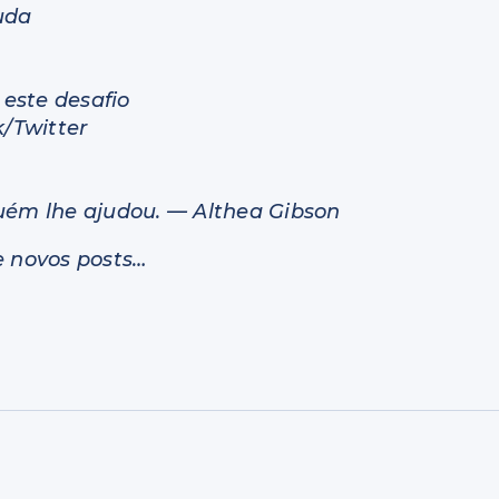
uda
este desafio
/Twitter
guém lhe ajudou. — Althea Gibson
e novos posts…