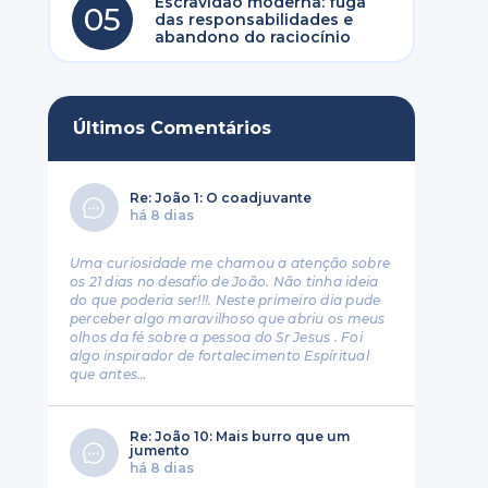
Escravidão moderna: fuga
05
das responsabilidades e
abandono do raciocínio
Últimos Comentários
Re: João 1: O coadjuvante
há 8 dias
Uma curiosidade me chamou a atenção sobre
os 21 dias no desafio de João. Não tinha ideia
do que poderia ser!!!. Neste primeiro dia pude
perceber algo maravilhoso que abriu os meus
olhos da fé sobre a pessoa do Sr Jesus . Foi
algo inspirador de fortalecimento Espíritual
que antes…
Re: João 10: Mais burro que um
jumento
há 8 dias