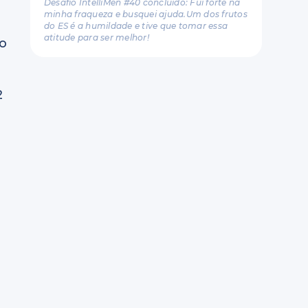
Desafio IntelliMen #40 concluído: Fui forte na
minha fraqueza e busquei ajuda.Um dos frutos
do ES é a humildade e tive que tomar essa
atitude para ser melhor!
 o
2