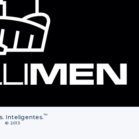
™
 Inteligentes.
© 2013