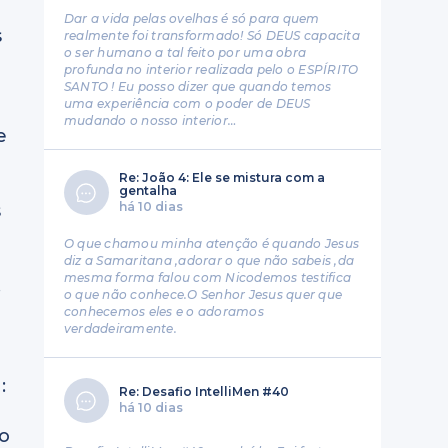
Dar a vida pelas ovelhas é só para quem
s
realmente foi transformado! Só DEUS capacita
o ser humano a tal feito por uma obra
profunda no interior realizada pelo o ESPÍRITO
SANTO ! Eu posso dizer que quando temos
uma experiência com o poder de DEUS
mudando o nosso interior…
e
Re: João 4: Ele se mistura com a
gentalha
há 10 dias
s
O que chamou minha atenção é quando Jesus
diz a Samaritana ,adorar o que não sabeis ,da
mesma forma falou com Nicodemos testifica
.
o que não conhece.O Senhor Jesus quer que
conhecemos eles e o adoramos
verdadeiramente.
:
Re: Desafio IntelliMen #40
há 10 dias
do