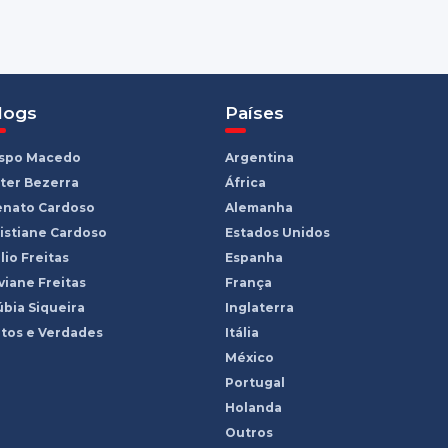
logs
Países
ispo Macedo
Argentina
ter Bezerra
África
enato Cardoso
Alemanha
istiane Cardoso
Estados Unidos
lio Freitas
Espanha
viane Freitas
França
bia Siqueira
Inglaterra
tos e Verdades
Itália
México
Portugal
Holanda
Outros