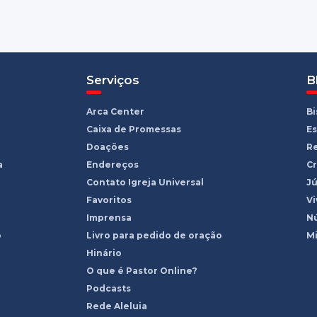
Serviços
B
Arca Center
B
Caixa de Promessas
Es
Doações
R
a
Endereços
Cr
Contato Igreja Universal
Jú
Favoritos
Vi
Imprensa
Nú
o
Livro para pedido de oração
Mi
Hinário
O que é Pastor Online?
Podcasts
Rede Aleluia