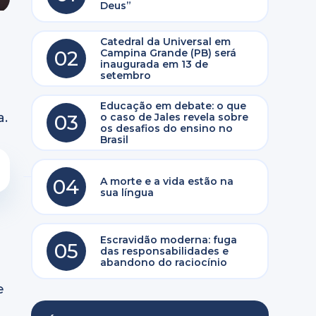
Deus”
Catedral da Universal em
02
Campina Grande (PB) será
inaugurada em 13 de
setembro
Educação em debate: o que
a.
03
o caso de Jales revela sobre
os desafios do ensino no
Brasil
04
A morte e a vida estão na
sua língua
Escravidão moderna: fuga
05
das responsabilidades e
abandono do raciocínio
e