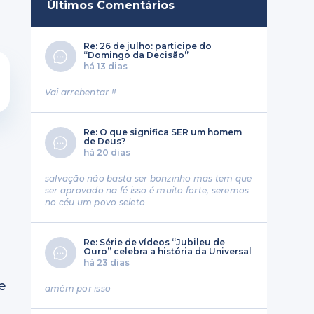
Últimos Comentários
Re: 26 de julho: participe do
“Domingo da Decisão”
há 13 dias
Vai arrebentar !!
Re: O que significa SER um homem
de Deus?
há 20 dias
salvação não basta ser bonzinho mas tem que
ser aprovado na fé isso é muito forte, seremos
no céu um povo seleto
Re: Série de vídeos “Jubileu de
Ouro” celebra a história da Universal
há 23 dias
e
amém por isso