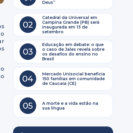
Deus”
Catedral da Universal em
02
Campina Grande (PB) será
os
inaugurada em 13 de
setembro
to
ar
Educação em debate: o que
os
03
o caso de Jales revela sobre
os desafios do ensino no
Brasil
ão
Mercado Unisocial beneficia
so
04
150 famílias em comunidade
de Caucaia (CE)
05
A morte e a vida estão na
sua língua