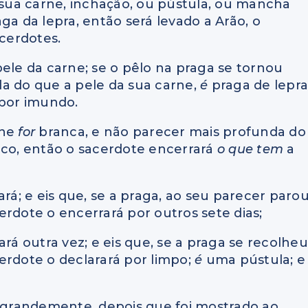
sua carne, inchação, ou pústula, ou mancha
ga da lepra, então será levado a Arão, o
acerdotes.
pele da carne; se o pêlo na praga se tornou
da do que a pele da sua carne,
é
praga de lepra
 por imundo.
rne
for
branca, e não parecer mais profunda do
nco, então o sacerdote encerrará
o que tem
a
rá; e eis que, se a praga, ao seu parecer parou
erdote o encerrará por outros sete dias;
rá outra vez; e eis que, se a praga se recolheu
erdote o declarará por limpo;
é
uma pústula; e
e grandemente, depois que foi mostrado ao