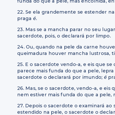
funda do que a pele, mas encolhida, ent
22. Se ela grandemente se estender na 
praga
é
.
23. Mas se a mancha parar no seu luga
sacerdote, pois, o declarará por limpo.
24. Ou, quando na pele da carne houve
queimadura houver mancha lustrosa, t
25. E o sacerdote vendo-a, e eis que s
parece mais funda do que a pele, lepr
sacerdote o declarará por imundo;
é
pr
26. Mas, se o sacerdote, vendo-a, e ei
nem estiver mais funda do que a pele, 
27. Depois o sacerdote o examinará ao
estendido na pele, o sacerdote o decla