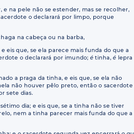
, e na pele não se estender, mas se recolher,
 sacerdote o declarará por limpo, porque
chaga na cabeça ou na barba,
 e eis que, se ela parece mais funda do que a
cerdote o declarará por imundo;
é
tinha,
é
lepra
ado a praga da tinha, e eis que, se ela não
nela não houver pêlo preto, então o sacerdote
r sete dias.
étimo dia; e eis que, se a tinha não se tiver
relo, nem a tinha parecer mais funda do que a
tinha; e o sacerdote segunda vez encerrará
o q