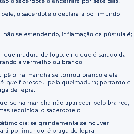
ão o sacerdote o encerrará por sete dias.
pele, o sacerdote o declarará por imundo;
r, não se estendendo, inflamação da pústula
é
;
r queimadura de fogo, e no que é sarado da
irando a vermelho ou branco,
e o pêlo na mancha se tornou branco e ela
a
é, que
floresceu pela queimadura; portanto o
aga de lepra.
s que, se na mancha não aparecer pelo branco,
mas recolhida, o sacerdote o
 sétimo dia; se grandemente se houver
rará por imundo;
é
praga de lepra.