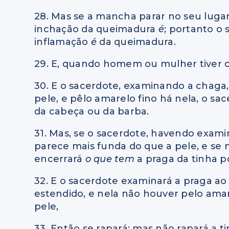
28. Mas se a mancha parar no seu lugar
inchação da queimadura
é
; portanto o
inflamação
é
da queimadura.
29. E, quando homem ou mulher tiver 
30. E o sacerdote, examinando a chaga,
pele, e pêlo amarelo fino há nela, o sa
da cabeça ou da barba.
31. Mas, se o sacerdote, havendo examin
parece mais funda do que a pele, e se 
encerrará
o que tem
a praga da tinha po
32. E o sacerdote examinará a praga ao s
estendido, e nela não houver pelo ama
pele,
33. Então se rapará; mas não rapará a 