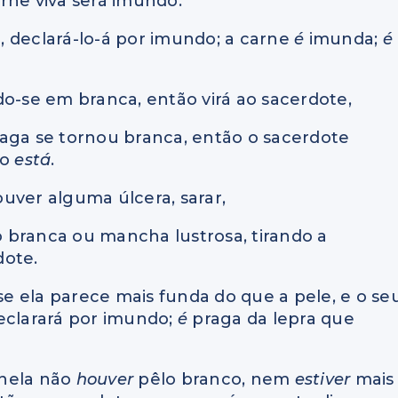
rne viva será imundo.
a, declará-lo-á por imundo; a carne
é
imunda;
é
do-se em branca, então virá ao sacerdote,
 praga se tornou branca, então o sacerdote
po
está
.
uver alguma úlcera, sarar,
ão branca ou mancha lustrosa, tirando a
dote.
 se ela parece mais funda do que a pele, e o se
eclarará por imundo;
é
praga da lepra que
e nela não
houver
pêlo branco, nem
estiver
mais