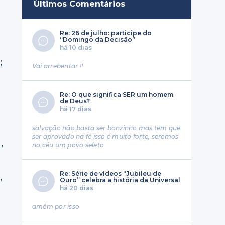
Últimos Comentários
Re: 26 de julho: participe do
“Domingo da Decisão”
há 10 dias
;
Vai arrebentar !!
Re: O que significa SER um homem
de Deus?
há 17 dias
salvação não basta ser bonzinho mas tem que
ser aprovado na fé isso é muito forte, seremos
,
no céu um povo seleto
Re: Série de vídeos “Jubileu de
,
Ouro” celebra a história da Universal
há 20 dias
amém por isso