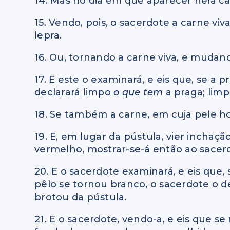
14. Mas no dia em que aparecer nela ca
15. Vendo, pois, o sacerdote a carne viv
lepra.
16. Ou, tornando a carne viva, e mudan
17. E este o examinará, e eis que, se a
declarará limpo
o que tem
a praga; lim
18. Se também a carne, em cuja pele ho
19. E, em lugar da pústula, vier inchaç
vermelho, mostrar-se-á então ao sacer
20. E o sacerdote examinará, e eis que,
pêlo se tornou branco, o sacerdote o d
brotou da pústula.
21. E o sacerdote, vendo-a, e eis que s