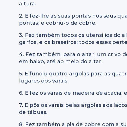
altura.
2. E fez-lhe as suas pontas nos seus q
pontas; e cobriu-o de cobre.
3. Fez também todos os utensílios do alta
garfos, e os braseiros; todos esses pert
4. Fez também, para o altar, um crivo 
em baixo, até ao meio do altar.
5. E fundiu quatro argolas para as quat
lugares dos varais.
6. E fez os varais de madeira
de
acácia, 
7. E pôs os varais pelas argolas aos lados
de tábuas.
8. Fez também a pia de cobre com a su