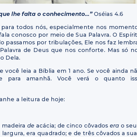
que lhe falta o conhecimento…”
Oséias 4.6
e para todos nós, especialmente nos moment
 fala conosco por meio de Sua Palavra. O Espíri
o passamos por tribulações, Ele nos faz lembr
 Palavra de Deus que nos conforte. Mas só n
o Dela.
 você leia a Bíblia em 1 ano. Se você ainda n
e para amanhã. Você verá o quanto is
nhe a leitura de hoje:
e madeira
de
acácia; de cinco côvados
era
o seu
largura, era quadrado; e de três côvados a su