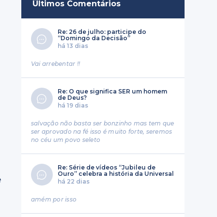
Últimos Comentários
Re: 26 de julho: participe do
“Domingo da Decisão”
há 13 dias
Vai arrebentar !!
Re: O que significa SER um homem
de Deus?
há 19 dias
salvação não basta ser bonzinho mas tem que
ser aprovado na fé isso é muito forte, seremos
no céu um povo seleto
Re: Série de vídeos “Jubileu de
Ouro” celebra a história da Universal
e
há 22 dias
amém por isso