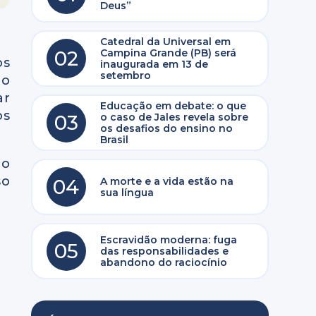
Deus”
Catedral da Universal em
02
Campina Grande (PB) será
os
inaugurada em 13 de
setembro
to
ar
Educação em debate: o que
os
03
o caso de Jales revela sobre
os desafios do ensino no
Brasil
ão
so
04
A morte e a vida estão na
sua língua
Escravidão moderna: fuga
05
das responsabilidades e
abandono do raciocínio
a