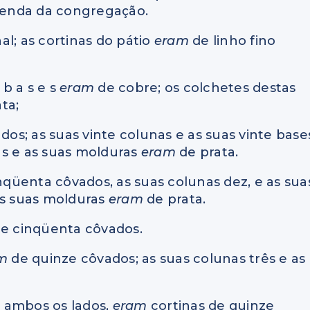
 tenda da congregação.
l; as cortinas do pátio
eram
de linho fino
 b a s e s
eram
de cobre; os colchetes destas
ta;
os; as suas vinte colunas e as suas vinte base
as e as suas molduras
eram
de prata.
inqüenta côvados, as suas colunas dez, e as sua
as suas molduras
eram
de prata.
e cinqüenta côvados.
am
de quinze côvados; as suas colunas três e as
de ambos os lados,
eram
cortinas de quinze