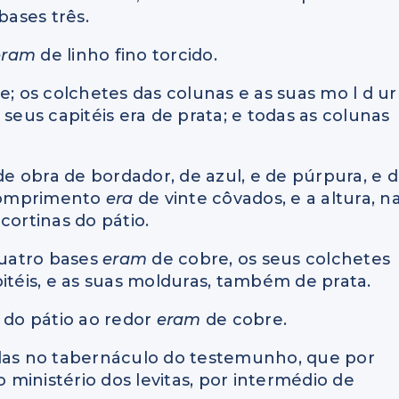
bases três.
eram
de linho fino torcido.
e; os colchetes das colunas e as suas mo l d ur
 seus capitéis era de prata; e todas as colunas
de obra de bordador, de azul, e de púrpura, e 
 comprimento
era
de vinte côvados, e a altura, n
cortinas do pátio.
quatro bases
eram
de cobre, os seus colchetes
itéis, e as suas molduras, também de prata.
 do pátio ao redor
eram
de cobre.
das no tabernáculo do testemunho, que por
o ministério dos levitas, por intermédio de