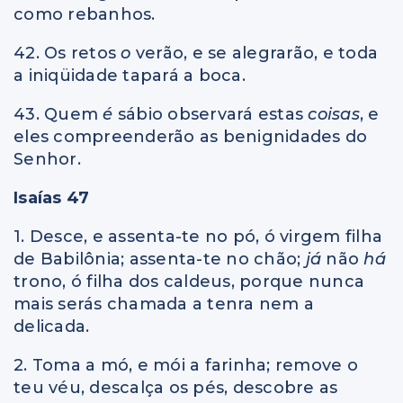
como rebanhos.
42. Os retos
o
verão, e se alegrarão, e toda
a iniqüidade tapará a boca.
43. Quem
é
sábio observará estas
coisas
, e
eles compreenderão as benignidades do
Senhor.
Isaías 47
1. Desce, e assenta-te no pó, ó virgem filha
de Babilônia; assenta-te no chão;
já
não
há
trono, ó filha dos caldeus, porque nunca
mais serás chamada a tenra nem a
delicada.
2. Toma a mó, e mói a farinha; remove o
teu véu, descalça os pés, descobre as