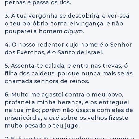
pernas
e
passa os rios.
3. A tua vergonha se descobrirá, e ver-seá
o teu opróbrio; tomarei vingança, e não
pouparei a homem
algum
.
4. O nosso redentor cujo nome
é
o Senhor
dos Exércitos,
é
o Santo de Israel.
5. Assenta-te calada, e entra nas trevas, ó
filha dos caldeus, porque nunca mais serás
chamada senhora de reinos.
6. Muito me agastei contra o meu povo,
profanei a minha herança, e os entreguei
na tua mão;
porém
não usaste com eles de
misericórdia,
e até
sobre os velhos fizeste
muito pesado o teu jugo.
7. E disseste: Eu serei senhora para sempre;