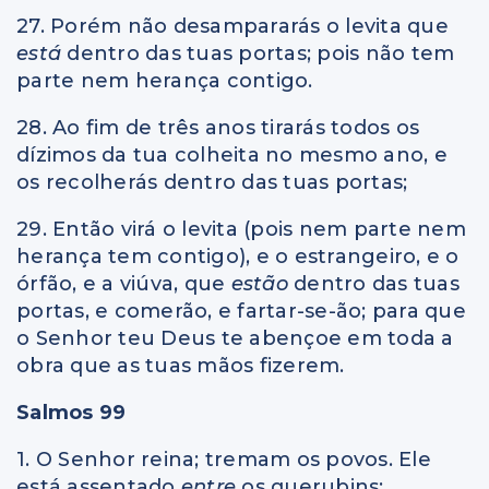
27. Porém não desampararás o levita que
está
dentro das tuas portas; pois não tem
parte nem herança contigo.
28. Ao fim de três anos tirarás todos os
dízimos da tua colheita no mesmo ano, e
os recolherás dentro das tuas portas;
29. Então virá o levita (pois nem parte nem
herança tem contigo), e o estrangeiro, e o
órfão, e a viúva, que
estão
dentro das tuas
portas, e comerão, e fartar-se-ão; para que
o Senhor teu Deus te abençoe em toda a
obra que as tuas mãos fizerem.
Salmos 99
1. O Senhor reina; tremam os povos. Ele
está assentado
entre
os querubins;