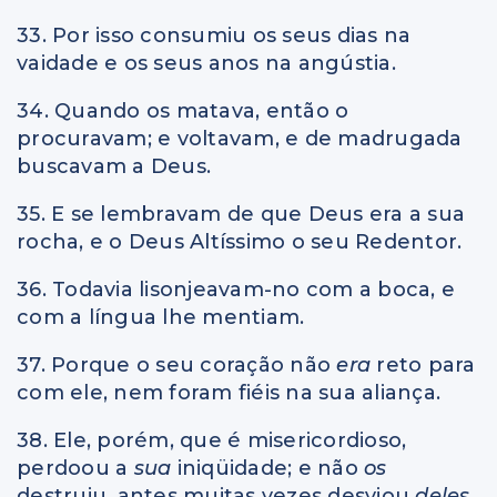
33. Por isso consumiu os seus dias na
vaidade e os seus anos na angústia.
34. Quando os matava, então o
procuravam; e voltavam, e de madrugada
buscavam a Deus.
35. E se lembravam de que Deus era a sua
rocha, e o Deus Altíssimo o seu Redentor.
36. Todavia lisonjeavam-no com a boca, e
com a língua lhe mentiam.
37. Porque o seu coração não
era
reto para
com ele, nem foram fiéis na sua aliança.
38. Ele, porém, que é misericordioso,
perdoou a
sua
iniqüidade; e não
os
destruiu, antes muitas vezes desviou
deles