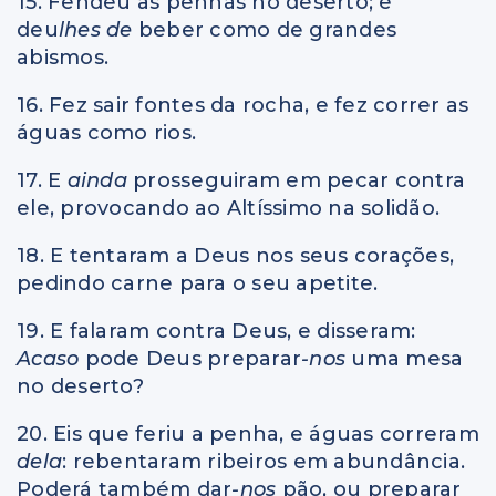
15. Fendeu as penhas no deserto; e
deu
lhes de
beber como de grandes
abismos.
16. Fez sair fontes da rocha, e fez correr as
águas como rios.
17. E
ainda
prosseguiram em pecar contra
ele, provocando ao Altíssimo na solidão.
18. E tentaram a Deus nos seus corações,
pedindo carne para o seu apetite.
19. E falaram contra Deus, e disseram:
Acaso
pode Deus preparar
-nos
uma mesa
no deserto?
20. Eis que feriu a penha, e águas correram
dela
: rebentaram ribeiros em abundância.
Poderá também dar
-nos
pão, ou preparar