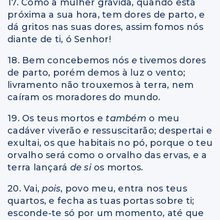
17. Como a mulher grávida, quando está
próxima a sua hora, tem dores de parto, e
dá gritos nas suas dores, assim fomos nós
diante de ti, ó Senhor!
18. Bem concebemos nós
e
tivemos dores
de parto, porém demos à luz o vento;
livramento não trouxemos à terra, nem
caíram os moradores do mundo.
19. Os teus mortos e
também
o meu
cadáver viverão
e
ressuscitarão; despertai e
exultai, os que habitais no pó, porque o teu
orvalho será como o orvalho das ervas, e a
terra lançará
de si
os mortos.
20. Vai,
pois
, povo meu, entra nos teus
quartos, e fecha as tuas portas sobre ti;
esconde-te só por um momento, até que