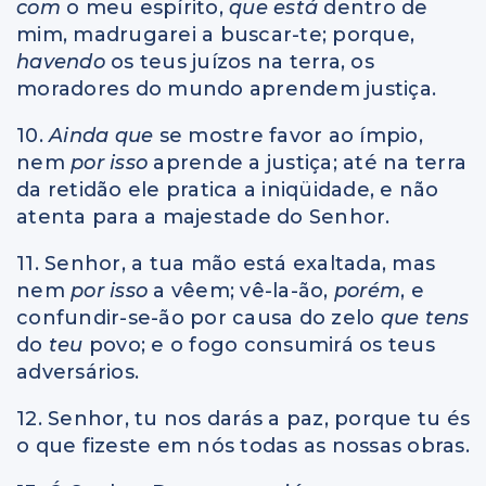
com
o meu espírito,
que está
dentro de
mim, madrugarei a buscar-te; porque,
havendo
os teus juízos na terra, os
moradores do mundo aprendem justiça.
10.
Ainda que
se mostre favor ao ímpio,
nem
por isso
aprende a justiça; até na terra
da retidão ele pratica a iniqüidade, e não
atenta para a majestade do Senhor.
11. Senhor, a tua mão está exaltada, mas
nem
por isso
a vêem; vê-la-ão,
porém
, e
confundir-se-ão por causa do zelo
que tens
do
teu
povo; e o fogo consumirá os teus
adversários.
12. Senhor, tu nos darás a paz, porque tu és
o que fizeste em nós todas as nossas obras.