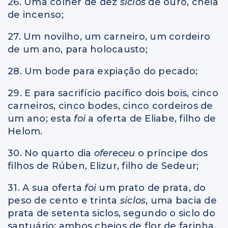
26. Uma colher de dez
siclos
de ouro, cheia
de incenso;
27. Um novilho, um carneiro, um cordeiro
de um ano, para holocausto;
28. Um bode para expiação do pecado;
29. E para sacrifício pacífico dois bois, cinco
carneiros, cinco bodes, cinco cordeiros de
um ano; esta
foi
a oferta de Eliabe, filho de
Helom.
30. No quarto dia
ofereceu
o príncipe dos
filhos de Rúben, Elizur, filho de Sedeur;
31. A sua oferta
foi
um prato de prata, do
peso de cento e trinta
siclos
, uma bacia de
prata de setenta siclos, segundo o siclo do
santuário; ambos cheios de flor de farinha,