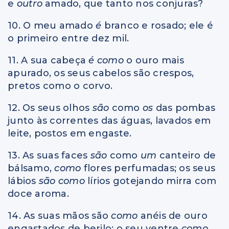
e
outro
amado, que tanto nos conjuras?
10. O meu amado
é
branco e rosado; ele é
o primeiro entre dez mil.
11. A sua cabeça
é como
o ouro mais
apurado, os seus cabelos são crespos,
pretos como o corvo.
12. Os seus olhos
são
como
os
das pombas
junto às correntes das águas, lavados em
leite, postos em engaste.
13. As suas faces
são
como
um
canteiro de
bálsamo,
como
flores perfumadas; os seus
lábios
são como
lírios gotejando mirra com
doce aroma.
14. As suas mãos são
como
anéis de ouro
engastados de berilo; o seu ventre
como