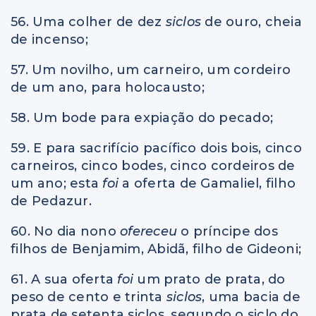
56. Uma colher de dez
siclos
de ouro, cheia
de incenso;
57. Um novilho, um carneiro, um cordeiro
de um ano, para holocausto;
58. Um bode para expiação do pecado;
59. E para sacrifício pacífico dois bois, cinco
carneiros, cinco bodes, cinco cordeiros de
um ano; esta
foi
a oferta de Gamaliel, filho
de Pedazur.
60. No dia nono
ofereceu
o príncipe dos
filhos de Benjamim, Abidã, filho de Gideoni;
61. A sua oferta
foi
um prato de prata, do
peso de cento e trinta
siclos
, uma bacia de
prata de setenta siclos, segundo o siclo do