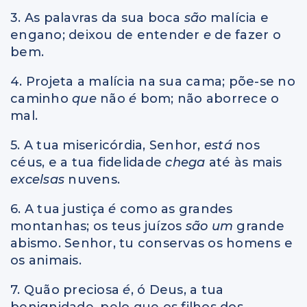
3. As palavras da sua boca
são
malícia e
engano; deixou de entender
e
de fazer o
bem.
4. Projeta a malícia na sua cama; põe-se no
caminho
que
não
é
bom; não aborrece o
mal.
5. A tua misericórdia, Senhor,
está
nos
céus, e a tua fidelidade
chega
até às mais
excelsas
nuvens.
6. A tua justiça
é
como as grandes
montanhas; os teus juízos
são um
grande
abismo. Senhor, tu conservas os homens e
os animais.
7. Quão preciosa
é
, ó Deus, a tua
benignidade, pelo que os filhos dos