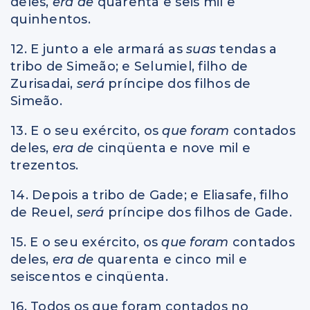
deles,
era de
quarenta e seis mil e
quinhentos.
12. E junto a ele armará as
suas
tendas a
tribo de Simeão; e Selumiel, filho de
Zurisadai,
será
príncipe dos filhos de
Simeão.
13. E o seu exército, os
que foram
contados
deles,
era de
cinqüenta e nove mil e
trezentos.
14. Depois a tribo de Gade; e Eliasafe, filho
de Reuel,
será
príncipe dos filhos de Gade.
15. E o seu exército, os
que foram
contados
deles,
era de
quarenta e cinco mil e
seiscentos e cinqüenta.
16. Todos os que foram contados no