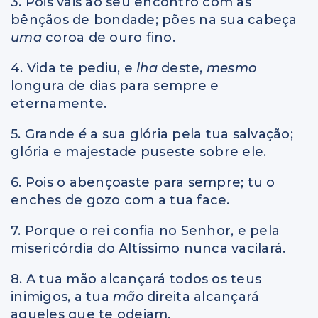
3. Pois vais ao seu encontro com as
bênçãos de bondade; pões na sua cabeça
uma
coroa de ouro fino.
4. Vida te pediu, e
lha
deste,
mesmo
longura de dias para sempre e
eternamente.
5. Grande
é
a sua glória pela tua salvação;
glória e majestade puseste sobre ele.
6. Pois o abençoaste para sempre; tu o
enches de gozo com a tua face.
7. Porque o rei confia no Senhor, e pela
misericórdia do Altíssimo nunca vacilará.
8. A tua mão alcançará todos os teus
inimigos, a tua
mão
direita alcançará
aqueles que te odeiam.